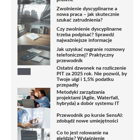
Zwolnienie dyscyplinarne a
nowa praca – jak skutecznie
szukać zatrudnienia?
Czy zwolnienie dyscyplinarne
trzeba podpisać? Sprawdź
najważniejsze informacje
Jak uzyskać nagranie rozmowy
telefonicznej? Praktyczny
przewodnik
Ostatni dzwonek na rozliczenie
PIT za 2025 rok. Nie pozwól, by
Twoje ulgi i 1,5% podatku
przepadły
Metodyki zarządzania
projektami (Agile, Waterfall,
hybryda) a dobór systemu IT
Przewodnik po kursie SensAI:
zdobądź nowe umiejętności
Co to jest rolowanie na
giełdzie? Wyjaśnienie