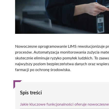
Nowoczesne oprogramowanie LIMS rewolucjonizuje prac
procesów. Automatyzacja monitorowania zużycia materi
skutecznie eliminuje ryzyko pomyłek ludzkich. To zaa
najwyższy poziom bezpieczeństwa danych oraz wspier
farmacji po ochronę środowiska.
Spis treści
Jakie kluczowe funkcjonalności oferuje nowoczesn