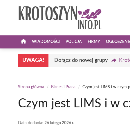
Przejdź
do
treści
WIADOMOŚCI
POLICJA
FIRMY
OGŁOSZENI
UWAGA!
Dołącz do nowej grupy
Krot
Strona główna
/
Biznes i Praca
/
Czym jest LIMS i w czym
Czym jest LIMS i w
Data dodania:
26 lutego 2026 r.