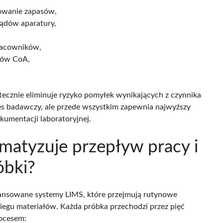
owanie zapasów,
lądów aparatury,
racowników,
tów CoA,
tecznie eliminuje ryzyko pomyłek wynikających z czynnika
oces badawczy, ale przede wszystkim zapewnia najwyższy
umentacji laboratoryjnej.
matyzuje przepływ pracy i
óbki?
wansowane systemy LIMS, które przejmują rutynowe
iegu materiałów. Każda próbka przechodzi przez pięć
rocesem: