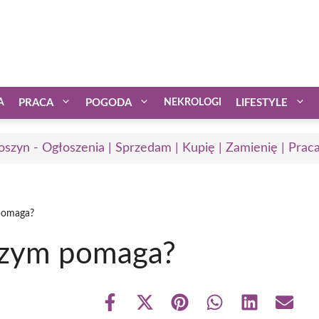
A
PRACA
POGODA
NEKROLOGI
LIFESTYLE
oszyn - Ogłoszenia | Sprzedam | Kupię | Zamienię | Prac
 pomaga?
 czym pomaga?
Share
Share
Share
Share
Share
Share
on
on
on
on
on
on