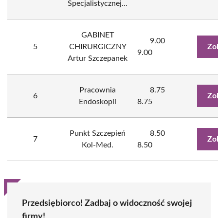
Specjalistycznej...
GABINET
9.00
5
CHIRURGICZNY
Zo
9.00
Artur Szczepanek
Pracownia
8.75
6
Zo
Endoskopii
8.75
Punkt Szczepień
8.50
7
Zo
Kol-Med.
8.50
Przedsiębiorco! Zadbaj o widoczność swojej
firmy!