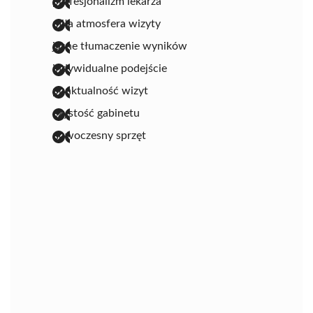
profesjonalizm lekarza
miła atmosfera wizyty
jasne tłumaczenie wyników
indywidualne podejście
punktualność wizyt
czystość gabinetu
nowoczesny sprzęt