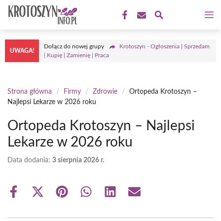
Przejdź
M
do
treści
Dołącz do nowej grupy
Krotoszyn - Ogłoszenia | Sprzedam
UWAGA!
| Kupię | Zamienię | Praca
Strona główna
/
Firmy
/
Zdrowie
/
Ortopeda Krotoszyn –
Najlepsi Lekarze w 2026 roku
Ortopeda Krotoszyn – Najlepsi
Lekarze w 2026 roku
Data dodania:
3 sierpnia 2026 r.
Share
Share
Share
Share
Share
Share
on
on
on
on
on
on
Facebook
X
Pinterest
WhatsApp
LinkedIn
Email
(Twitter)