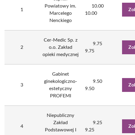
Powiatowy im.
10.00
1
Zo
Marcelego
10.00
Nenckiego
Cer-Medic Sp. z
9.75
2
o.o. Zakład
Zo
9.75
opieki medycznej
Gabinet
ginekologiczno-
9.50
3
Zo
estetyczny
9.50
PROFEMI
Niepubliczny
Zakład
9.25
4
Zo
Podstawowej I
9.25