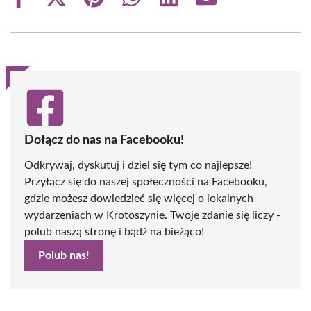
Share
Share
Share
Share
Share
Share
on
on
on
on
on
on
Facebook
X
Pinterest
WhatsApp
LinkedIn
Email
(Twitter)
Dołącz do nas na Facebooku!
Odkrywaj, dyskutuj i dziel się tym co najlepsze!
Przyłącz się do naszej społeczności na Facebooku,
gdzie możesz dowiedzieć się więcej o lokalnych
wydarzeniach w Krotoszynie. Twoje zdanie się liczy -
polub naszą stronę i bądź na bieżąco!
Polub nas!