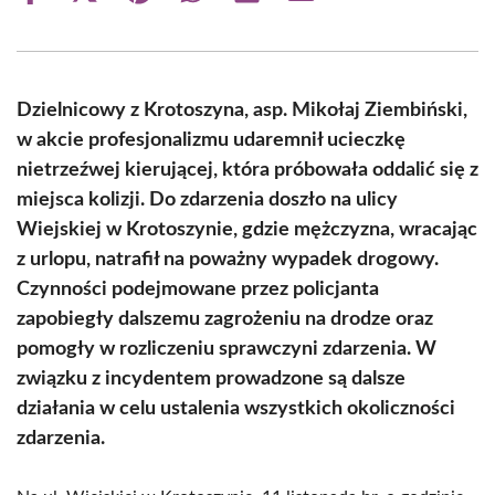
on
on
on
on
on
on
Facebook
X
Pinterest
WhatsApp
LinkedIn
Email
(Twitter)
Dzielnicowy z Krotoszyna, asp. Mikołaj Ziembiński,
w akcie profesjonalizmu udaremnił ucieczkę
nietrzeźwej kierującej, która próbowała oddalić się z
miejsca kolizji. Do zdarzenia doszło na ulicy
Wiejskiej w Krotoszynie, gdzie mężczyzna, wracając
z urlopu, natrafił na poważny wypadek drogowy.
Czynności podejmowane przez policjanta
zapobiegły dalszemu zagrożeniu na drodze oraz
pomogły w rozliczeniu sprawczyni zdarzenia. W
związku z incydentem prowadzone są dalsze
działania w celu ustalenia wszystkich okoliczności
zdarzenia.