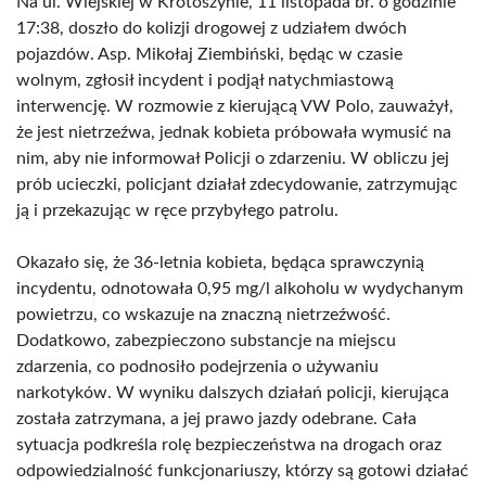
Na ul. Wiejskiej w Krotoszynie, 11 listopada br. o godzinie
17:38, doszło do kolizji drogowej z udziałem dwóch
pojazdów. Asp. Mikołaj Ziembiński, będąc w czasie
wolnym, zgłosił incydent i podjął natychmiastową
interwencję. W rozmowie z kierującą VW Polo, zauważył,
że jest nietrzeźwa, jednak kobieta próbowała wymusić na
nim, aby nie informował Policji o zdarzeniu. W obliczu jej
prób ucieczki, policjant działał zdecydowanie, zatrzymując
ją i przekazując w ręce przybyłego patrolu.
Okazało się, że 36-letnia kobieta, będąca sprawczynią
incydentu, odnotowała 0,95 mg/l alkoholu w wydychanym
powietrzu, co wskazuje na znaczną nietrzeźwość.
Dodatkowo, zabezpieczono substancje na miejscu
zdarzenia, co podnosiło podejrzenia o używaniu
narkotyków. W wyniku dalszych działań policji, kierująca
została zatrzymana, a jej prawo jazdy odebrane. Cała
sytuacja podkreśla rolę bezpieczeństwa na drogach oraz
odpowiedzialność funkcjonariuszy, którzy są gotowi działać