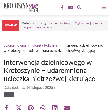
Przejdź
M
do
treści
Dołącz do nowej grupy
Krotoszyn - Ogłoszenia | Sprzedam
UWAGA!
| Kupię | Zamienię | Praca
Strona główna
/
Kronika Policyjna
/
Interwencja dzielnicowego
w Krotoszynie – udaremniona ucieczka nietrzeźwej kierującej
Interwencja dzielnicowego w
Krotoszynie – udaremniona
ucieczka nietrzeźwej kierującej
Data dodania:
14 listopada 2025 r.
Share
Share
Share
Share
Share
Share