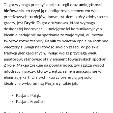
Ta gra wymaga przemyślanej strategii oraz
umiejętności
blefowania
, co czyni ją nieodłącznym elementem wielu
prestiżowych turniejów. Innym tytułem, który zdobył serca
graczy, jest
Brydż
. To gra drużynowa, która wymaga
doskonałej koordynacji i umiejętności komunikacyjnych.
Idealnie nadaje się na spotkania ze znajomymi, où można
tworzyć różne zespoły.
Remik
to świetna opcja na rodzinne
wieczory z uwagi na łatwość swoich zasad. W polskiej
tradycji gier karcianych,
Tysiąc
wciąż przyciąga wielu
amatorów, stanowiąc stały element towarzyskich spotkań.
Z kolei
Makao
zyskuje na popularności, zwłaszcza wśród
młodszych graczy, którzy z entuzjazmem angażują się w
eliminację kart. Dla tych, którzy preferują grę solo,
idealnymi wyborami są
Pasjansy
, takie jak:
Pasjans Pająk,
Pasjans FreeCell.