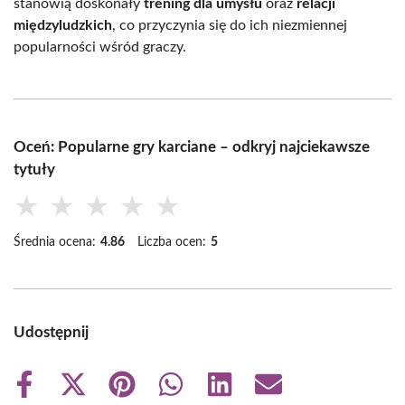
stanowią doskonały
trening dla umysłu
oraz
relacji
międzyludzkich
, co przyczynia się do ich niezmiennej
popularności wśród graczy.
Oceń: Popularne gry karciane – odkryj najciekawsze
tytuły
★
★
★
★
★
Średnia ocena:
4.86
Liczba ocen:
5
Udostępnij
Share
Share
Share
Share
Share
Share
on
on
on
on
on
on