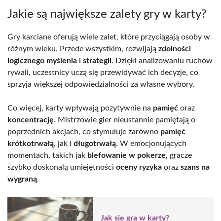
Jakie są największe zalety gry w karty?
Gry karciane oferują wiele zalet, które przyciągają osoby w
różnym wieku. Przede wszystkim, rozwijają
zdolności
logicznego myślenia
i
strategii
. Dzięki analizowaniu ruchów
rywali, uczestnicy uczą się przewidywać ich decyzje, co
sprzyja większej odpowiedzialności za własne wybory.
Co więcej, karty wpływają pozytywnie na
pamięć
oraz
koncentrację
. Mistrzowie gier nieustannie pamiętają o
poprzednich akcjach, co stymuluje zarówno
pamięć
krótkotrwałą
, jak i
długotrwałą
. W emocjonujących
momentach, takich jak
blefowanie w pokerze
, gracze
szybko doskonalą umiejętności
oceny ryzyka
oraz
szans na
wygraną
.
Jak się gra w karty?