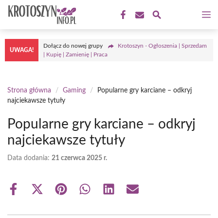
Przejdź
M
do
treści
Dołącz do nowej grupy
Krotoszyn - Ogłoszenia | Sprzedam
UWAGA!
| Kupię | Zamienię | Praca
Strona główna
/
Gaming
/
Popularne gry karciane – odkryj
najciekawsze tytuły
Popularne gry karciane – odkryj
najciekawsze tytuły
Data dodania:
21 czerwca 2025 r.
Share
Share
Share
Share
Share
Share
on
on
on
on
on
on
Facebook
X
Pinterest
WhatsApp
LinkedIn
Email
(Twitter)