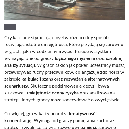
Gry karciane stymulują umysł w różnorodny sposób,
rozwijając istotne umiejętności, które przydają się zarówno
w grach, jak i w codziennym życiu. Przede wszystkim
wymagają one od graczy
logicznago myślenia
oraz
szybkiej
analizy sytuacji
. W grach takich jak poker, uczestnicy muszą
przewidywać ruchy przeciwników, co angażuje zdolności w
zakresie
kalkulacji szans
oraz
rozważania alternatywnych
scenariuszy
. Skuteczne podejmowanie decyzji bywa
kluczowe;
umiejętność oceny ryzyka
oraz analizowania
strategii innych graczy może zadecydować o zwycięstwie.
Co więcej, gra w karty pobudza
kreatywność
i
koncentrację
. Wymaga od graczy pamiętania kart oraz
strategii rywali, co sprzyja rozwojowi
pamięci
, zarówno