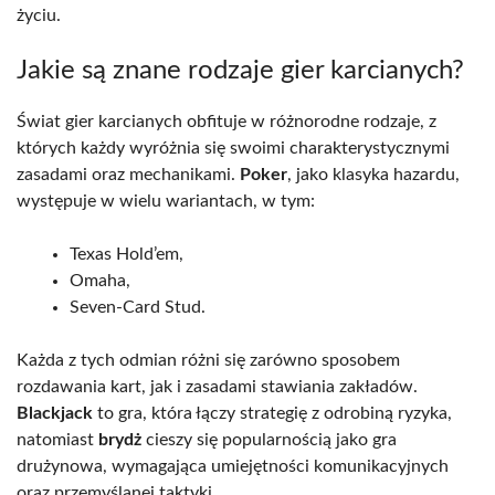
życiu.
Jakie są znane rodzaje gier karcianych?
Świat gier karcianych obfituje w różnorodne rodzaje, z
których każdy wyróżnia się swoimi charakterystycznymi
zasadami oraz mechanikami.
Poker
, jako klasyka hazardu,
występuje w wielu wariantach, w tym:
Texas Hold’em,
Omaha,
Seven-Card Stud.
Każda z tych odmian różni się zarówno sposobem
rozdawania kart, jak i zasadami stawiania zakładów.
Blackjack
to gra, która łączy strategię z odrobiną ryzyka,
natomiast
brydż
cieszy się popularnością jako gra
drużynowa, wymagająca umiejętności komunikacyjnych
oraz przemyślanej taktyki.