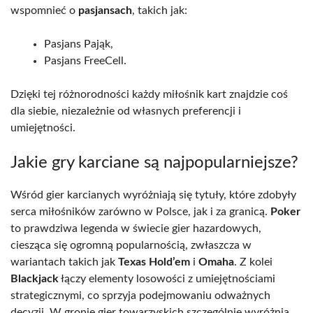
wspomnieć o
pasjansach
, takich jak:
Pasjans Pająk,
Pasjans FreeCell.
Dzięki tej różnorodności każdy miłośnik kart znajdzie coś
dla siebie, niezależnie od własnych preferencji i
umiejętności.
Jakie gry karciane są najpopularniejsze?
Wśród gier karcianych wyróżniają się tytuły, które zdobyły
serca miłośników zarówno w Polsce, jak i za granicą.
Poker
to prawdziwa legenda w świecie gier hazardowych,
ciesząca się ogromną popularnością, zwłaszcza w
wariantach takich jak
Texas Hold’em
i
Omaha
. Z kolei
Blackjack
łączy elementy losowości z umiejętnościami
strategicznymi, co sprzyja podejmowaniu odważnych
decyzji. W gronie gier towarzyskich szczególnie wyróżnia