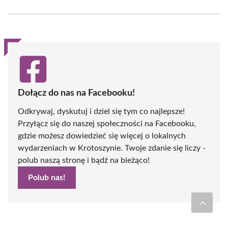
Facebook
X
Pinterest
WhatsApp
LinkedIn
Email
(Twitter)
Dołącz do nas na Facebooku!
Odkrywaj, dyskutuj i dziel się tym co najlepsze!
Przyłącz się do naszej społeczności na Facebooku,
gdzie możesz dowiedzieć się więcej o lokalnych
wydarzeniach w Krotoszynie. Twoje zdanie się liczy -
polub naszą stronę i bądź na bieżąco!
Polub nas!