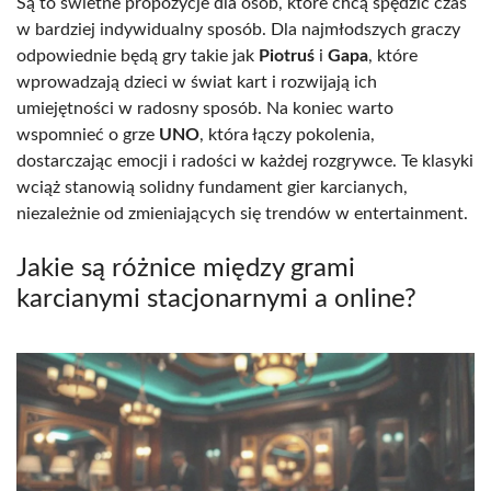
Są to świetne propozycje dla osób, które chcą spędzić czas
w bardziej indywidualny sposób. Dla najmłodszych graczy
odpowiednie będą gry takie jak
Piotruś
i
Gapa
, które
wprowadzają dzieci w świat kart i rozwijają ich
umiejętności w radosny sposób. Na koniec warto
wspomnieć o grze
UNO
, która łączy pokolenia,
dostarczając emocji i radości w każdej rozgrywce. Te klasyki
wciąż stanowią solidny fundament gier karcianych,
niezależnie od zmieniających się trendów w entertainment.
Jakie są różnice między grami
karcianymi stacjonarnymi a online?