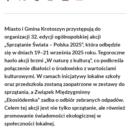
on
on
on
on
on
on
Facebook
X
Pinterest
WhatsApp
LinkedIn
Email
(Twitter)
Miasto i Gmina Krotoszyn przystępują do
organizacji 32. edycji ogólnopolskiej akcji
„Sprzątanie Świata – Polska 2025”, która odbędzie
się w dniach 19–21 września 2025 roku. Tegoroczne
hasło akcji brzmi „W naturę z kulturą”, co podkreśla
połączenie dbałości o środowisko z wartościami
kulturowymi. W ramach inicjatywy lokalne szkoły
oraz przedszkola zostaną zaopatrzone w zestawy do
sprzątania, a Związek Międzygminny
„Ekosiódemka” zadba o odbiór zebranych odpadów.
Celem tej akcji jest nie tylko sprzątanie, ale również
promowanie świadomości ekologicznej w
społeczności lokalnej.