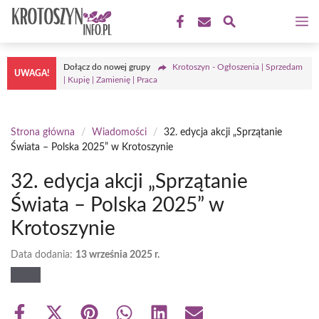
Przejdź
M
do
treści
Dołącz do nowej grupy
Krotoszyn - Ogłoszenia | Sprzedam
UWAGA!
| Kupię | Zamienię | Praca
Strona główna
/
Wiadomości
/
32. edycja akcji „Sprzątanie
Świata – Polska 2025” w Krotoszynie
32. edycja akcji „Sprzątanie
Świata – Polska 2025” w
Krotoszynie
Data dodania:
13 września 2025 r.
Share
Share
Share
Share
Share
Share