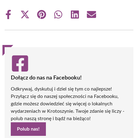
Share
Share
Share
Share
Share
Share
on
on
on
on
on
on
Facebook
X
Pinterest
WhatsApp
LinkedIn
Email
(Twitter)
Dołącz do nas na Facebooku!
Odkrywaj, dyskutuj i dziel się tym co najlepsze!
Przyłącz się do naszej społeczności na Facebooku,
gdzie możesz dowiedzieć się więcej o lokalnych
wydarzeniach w Krotoszynie. Twoje zdanie się liczy -
polub naszą stronę i bądź na bieżąco!
Polub nas!