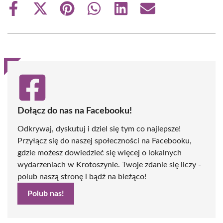
Share
Share
Share
Share
Share
Share
on
on
on
on
on
on
Facebook
X
Pinterest
WhatsApp
LinkedIn
Email
(Twitter)
Dołącz do nas na Facebooku!
Odkrywaj, dyskutuj i dziel się tym co najlepsze!
Przyłącz się do naszej społeczności na Facebooku,
gdzie możesz dowiedzieć się więcej o lokalnych
wydarzeniach w Krotoszynie. Twoje zdanie się liczy -
polub naszą stronę i bądź na bieżąco!
Polub nas!