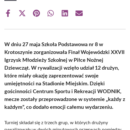
Share
Share
Share
Share
Share
Share
on
on
on
on
on
on
Facebook
X
Pinterest
WhatsApp
LinkedIn
Email
(Twitter)
W dniu 27 maja Szkoła Podstawowa nr 8 w
Krotoszynie zorganizowała Finał Wojewódzki XXVII
Igrzysk Młodzieży Szkolnej w Piłce Nożnej
Dziewcząt. W rywalizacji wzięło udział 12 drużyn,
które miały okazję zaprezentować swoje
umiejętności na Stadionie Miejskim. Dzięki
gościnności Centrum Sportu i Rekreacji WODNIK,
mecze zostały przeprowadzone w systemie „każdy z
każdym”, co dodało emocji całemu wydarzeniu.
Turniej składał się z trzech grup, w których drużyny
rywalizowały w dwóch minutowych przerwach pomiędzy