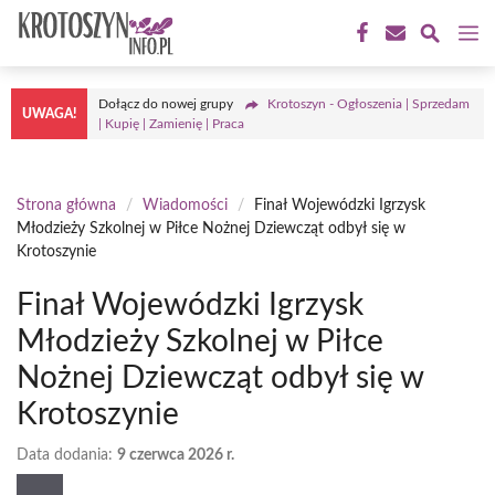
Przejdź
M
do
treści
Dołącz do nowej grupy
Krotoszyn - Ogłoszenia | Sprzedam
UWAGA!
| Kupię | Zamienię | Praca
Strona główna
/
Wiadomości
/
Finał Wojewódzki Igrzysk
Młodzieży Szkolnej w Piłce Nożnej Dziewcząt odbył się w
Krotoszynie
Finał Wojewódzki Igrzysk
Młodzieży Szkolnej w Piłce
Nożnej Dziewcząt odbył się w
Krotoszynie
Data dodania:
9 czerwca 2026 r.