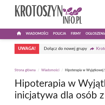
Przejdź
do
treści
WIADOMOŚCI
POLICJA
FIRMY
OGŁOSZENI
UWAGA!
Dołącz do nowej grupy
Krot
Strona główna
/
Wiadomości
/
Hipoterapia w Wyjątkowej S
Hipoterapia w Wyjąt
inicjatywa dla osób 