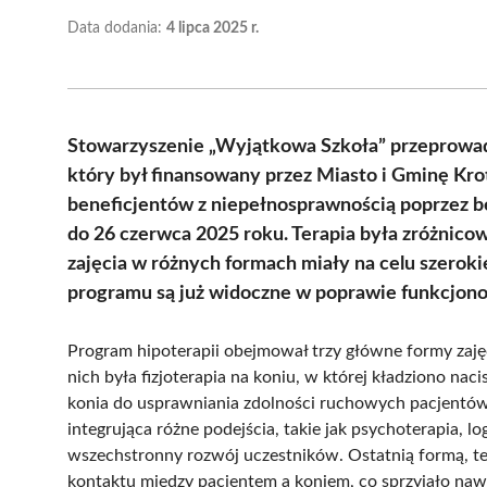
Data dodania:
4 lipca 2025 r.
Stowarzyszenie „Wyjątkowa Szkoła” przeprowadz
który był finansowany przez Miasto i Gminę Kr
beneficjentów z niepełnosprawnością poprzez bez
do 26 czerwca 2025 roku. Terapia była zróżnico
zajęcia w różnych formach miały na celu szeroki
programu są już widoczne w poprawie funkcjono
Program hipoterapii obejmował trzy główne formy zajęć
nich była fizjoterapia na koniu, w której kładziono na
konia do usprawniania zdolności ruchowych pacjentów
integrująca różne podejścia, takie jak psychoterapia, 
wszechstronny rozwój uczestników. Ostatnią formą, te
kontaktu między pacjentem a koniem, co sprzyjało nawi