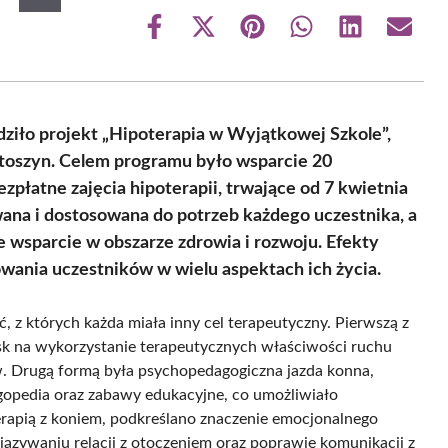
Share
Share
Share
Share
Share
Share
on
on
on
on
on
on
Facebook
X
Pinterest
WhatsApp
LinkedIn
Email
(Twitter)
iło projekt „Hipoterapia w Wyjątkowej Szkole”,
otoszyn. Celem programu było wsparcie 20
płatne zajęcia hipoterapii, trwające od 7 kwietnia
wana i dostosowana do potrzeb każdego uczestnika, a
e wsparcie w obszarze zdrowia i rozwoju. Efekty
wania uczestników w wielu aspektach ich życia.
, z których każda miała inny cel terapeutyczny. Pierwszą z
cisk na wykorzystanie terapeutycznych właściwości ruchu
. Drugą formą była psychopedagogiczna jazda konna,
logopedia oraz zabawy edukacyjne, co umożliwiało
rapią z koniem, podkreślano znaczenie emocjonalnego
ązywaniu relacji z otoczeniem oraz poprawie komunikacji z