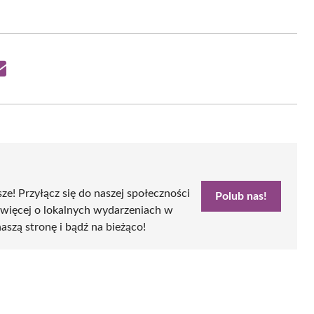
Share
on
Email
sze! Przyłącz się do naszej społeczności
Polub nas!
 więcej o lokalnych wydarzeniach w
naszą stronę i bądź na bieżąco!