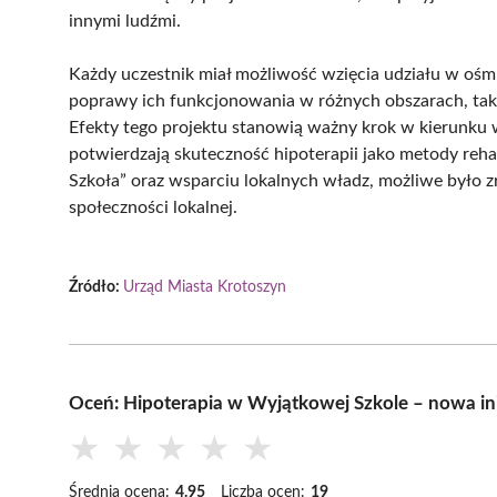
innymi ludźmi.
Każdy uczestnik miał możliwość wzięcia udziału w ośmiu
poprawy ich funkcjonowania w różnych obszarach, takic
Efekty tego projektu stanowią ważny krok w kierunku 
potwierdzają skuteczność hipoterapii jako metody reh
Szkoła” oraz wsparciu lokalnych władz, możliwe było z
społeczności lokalnej.
Źródło:
Urząd Miasta Krotoszyn
Oceń: Hipoterapia w Wyjątkowej Szkole – nowa in
★
★
★
★
★
Średnia ocena:
4.95
Liczba ocen:
19