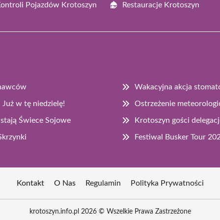
Kontroli Pojazdów Krotoszyn
Restauracje Krotoszyn
onawców
Wakacyjna akcja stomato
Już w tę niedzielę!
Ostrzeżenie meteorologi
stają Świece Sojowe
Krotoszyn gości delegac
Skrzynki
Festiwal Busker Tour 2
Kontakt
O Nas
Regulamin
Polityka Prywatności
krotoszyn.info.pl 2026 © Wszelkie Prawa Zastrzeżone