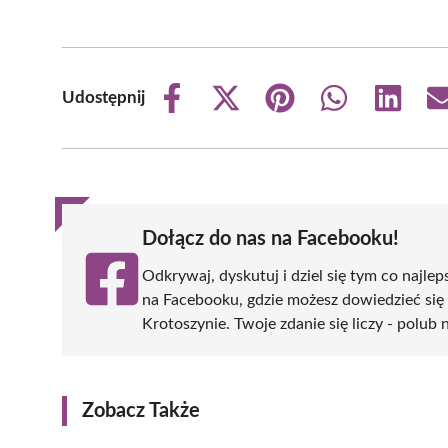
Udostępnij
Share
Share
Share
Share
Share
on
on
on
on
on
Facebook
X
Pinterest
WhatsApp
LinkedIn
(Twitter)
Dołącz do nas na Facebooku!
Odkrywaj, dyskutuj i dziel się tym co najlep
na Facebooku, gdzie możesz dowiedzieć się
Krotoszynie. Twoje zdanie się liczy - polub 
Zobacz Także