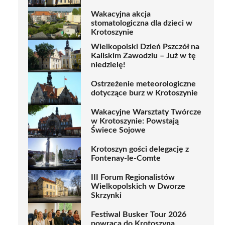
Wakacyjna akcja
stomatologiczna dla dzieci w
Krotoszynie
Wielkopolski Dzień Pszczół na
Kaliskim Zawodziu – Już w tę
niedzielę!
Ostrzeżenie meteorologiczne
dotyczące burz w Krotoszynie
Wakacyjne Warsztaty Twórcze
w Krotoszynie: Powstają
Świece Sojowe
Krotoszyn gości delegację z
Fontenay-le-Comte
III Forum Regionalistów
Wielkopolskich w Dworze
Skrzynki
Festiwal Busker Tour 2026
powraca do Krotoszyna