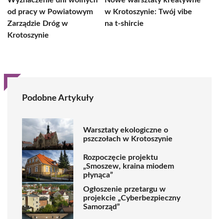
Wyznaczenie dni wolnych
Nowe warsztaty kreatywne
od pracy w Powiatowym
w Krotoszynie: Twój vibe
Zarządzie Dróg w
na t-shircie
Krotoszynie
Podobne Artykuły
Warsztaty ekologiczne o
pszczołach w Krotoszynie
Rozpoczęcie projektu
„Smoszew, kraina miodem
płynąca”
Ogłoszenie przetargu w
projekcie „Cyberbezpieczny
Samorząd”