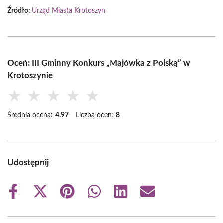
Źródło:
Urząd Miasta Krotoszyn
Oceń: III Gminny Konkurs „Majówka z Polską” w
Krotoszynie
★
★
★
★
★
Średnia ocena:
4.97
Liczba ocen:
8
Udostępnij
Share
Share
Share
Share
Share
Share
on
on
on
on
on
on
Facebook
X
Pinterest
WhatsApp
LinkedIn
Email
(Twitter)