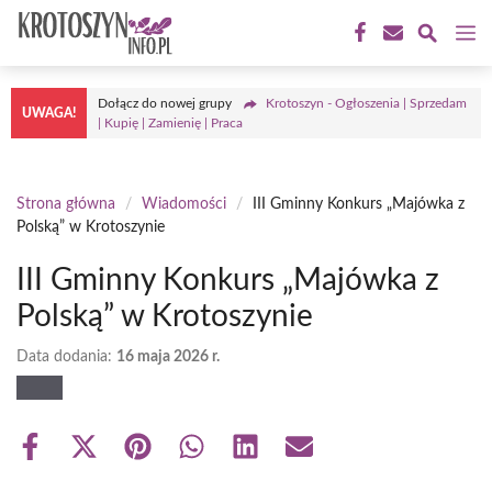
Przejdź
M
do
treści
Dołącz do nowej grupy
Krotoszyn - Ogłoszenia | Sprzedam
UWAGA!
| Kupię | Zamienię | Praca
Strona główna
/
Wiadomości
/
III Gminny Konkurs „Majówka z
Polską” w Krotoszynie
III Gminny Konkurs „Majówka z
Polską” w Krotoszynie
Data dodania:
16 maja 2026 r.
Share
Share
Share
Share
Share
Share
on
on
on
on
on
on
Facebook
X
Pinterest
WhatsApp
LinkedIn
Email