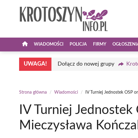
Przejdź
do
treści
WIADOMOŚCI
POLICJA
FIRMY
OGŁOSZENI
UWAGA!
Dołącz do nowej grupy
Krot
Strona główna
/
Wiadomości
/
IV Turniej Jednostek OSP o
IV Turniej Jednostek
Mieczysława Kończa