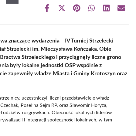
Share
Share
Share
Share
Share
Share
on
on
on
on
on
on
Facebook
X
Pinterest
WhatsApp
LinkedIn
Email
(Twitter)
wa znaczące wydarzenia – IV Turniej Strzelecki
ał Strzelecki im. Mieczysława Kończaka. Obie
Bractwa Strzeleckiego i przyciągnęły liczne grono
nia były lokalne jednostki OSP wspólnie z
e zapewniły władze Miasta i Gminy Krotoszyn oraz
trzelnicy, uczestniczyli liczni przedstawiciele władz
ia Czechak, Poseł na Sejm RP, oraz Sławomir Horyza,
ł udział w rozgrywkach. Obecność lokalnych liderów
ywalizacji i integracji społeczności lokalnych, w tym