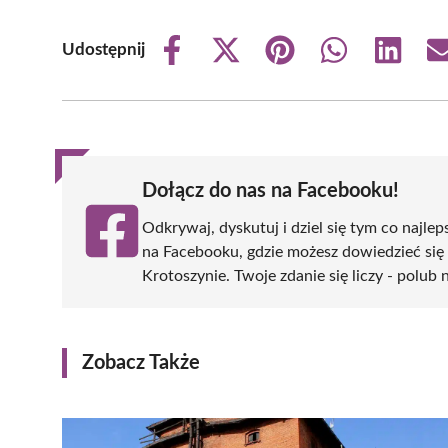
Udostępnij
Share
Share
Share
Share
Share
on
on
on
on
on
Facebook
X
Pinterest
WhatsApp
LinkedIn
(Twitter)
Dołącz do nas na Facebooku!
Odkrywaj, dyskutuj i dziel się tym co najlep
na Facebooku, gdzie możesz dowiedzieć się
Krotoszynie. Twoje zdanie się liczy - polub 
Zobacz Także