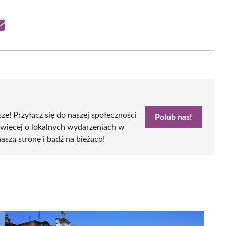
Share
on
Email
sze! Przyłącz się do naszej społeczności
Polub nas!
 więcej o lokalnych wydarzeniach w
naszą stronę i bądź na bieżąco!