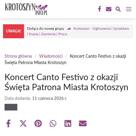
Przejdź
M
do
treści
Dołącz do nowej grupy
Krotoszyn - Ogłoszenia | Sprzedam
UWAGA!
| Kupię | Zamienię | Praca
Strona główna
/
Wiadomości
/
Koncert Canto Festivo z okazji
Święta Patrona Miasta Krotoszyn
Koncert Canto Festivo z okazji
Święta Patrona Miasta Krotoszyn
Data dodania:
11 czerwca 2026 r.
Share
Share
Share
Share
Share
Share
on
on
on
on
on
on
Facebook
X
Pinterest
WhatsApp
LinkedIn
Email