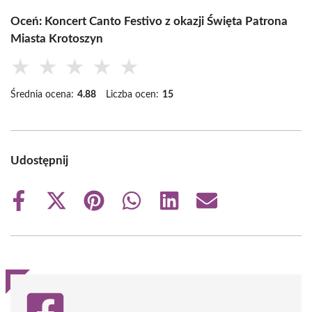
Oceń: Koncert Canto Festivo z okazji Święta Patrona
Miasta Krotoszyn
★
★
★
★
★
Średnia ocena:
4.88
Liczba ocen:
15
Udostępnij
Share
Share
Share
Share
Share
Share
on
on
on
on
on
on
Facebook
X
Pinterest
WhatsApp
LinkedIn
Email
(Twitter)