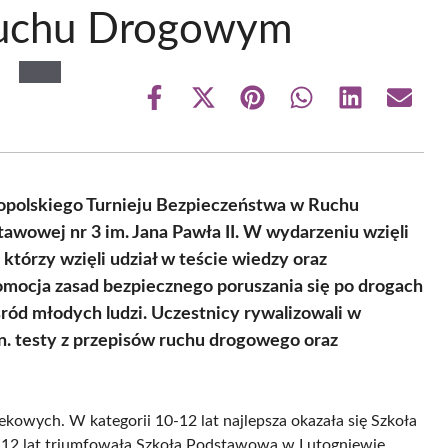
Ruchu Drogowym
Share
Share
Share
Share
Share
Share
on
on
on
on
on
on
Facebook
X
Pinterest
WhatsApp
LinkedIn
Email
(Twitter)
opolskiego Turnieju Bezpieczeństwa w Ruchu
wowej nr 3 im. Jana Pawła II. W wydarzeniu wzięli
którzy wzięli udział w teście wiedzy oraz
omocja zasad bezpiecznego poruszania się po drogach
ród młodych ludzi. Uczestnicy rywalizowali w
. testy z przepisów ruchu drogowego oraz
ekowych. W kategorii 10-12 lat najlepsza okazała się Szkoła
 12 lat triumfowała Szkoła Podstawowa w Lutogniewie.