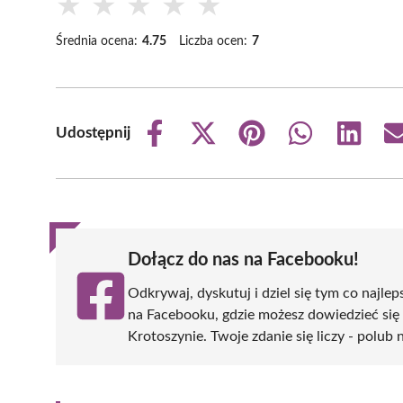
★
★
★
★
★
Średnia ocena:
4.75
Liczba ocen:
7
Udostępnij
Share
Share
Share
Share
Share
on
on
on
on
on
Facebook
X
Pinterest
WhatsApp
LinkedIn
(Twitter)
Dołącz do nas na Facebooku!
Odkrywaj, dyskutuj i dziel się tym co najlep
na Facebooku, gdzie możesz dowiedzieć się
Krotoszynie. Twoje zdanie się liczy - polub 