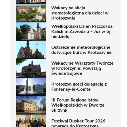
Wakacyjna akcja
stomatologiczna dla dzieci w
Krotoszynie
Wielkopolski Dzień Pszczół na
Kaliskim Zawodziu – Już w tę
niedzielę!
Ostrzeżenie meteorologiczne
dotyczące burz w Krotoszynie
Wakacyjne Warsztaty Twórcze
w Krotoszynie: Powstają
Świece Sojowe
Krotoszyn gości delegację z
Fontenay-le-Comte
III Forum Regionalistów
Wielkopolskich w Dworze
Skrzynki
Festiwal Busker Tour 2026
powraca do Krotoszyna