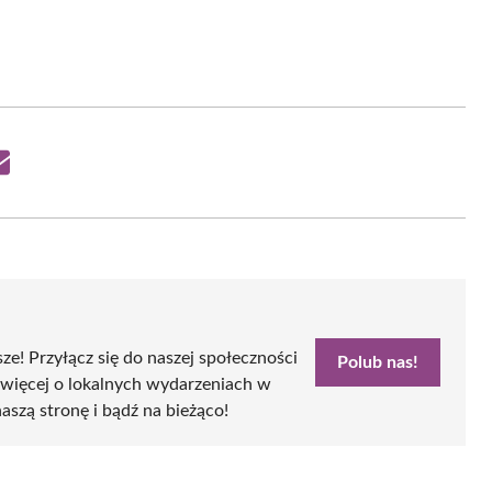
Share
on
Email
sze! Przyłącz się do naszej społeczności
Polub nas!
 więcej o lokalnych wydarzeniach w
naszą stronę i bądź na bieżąco!