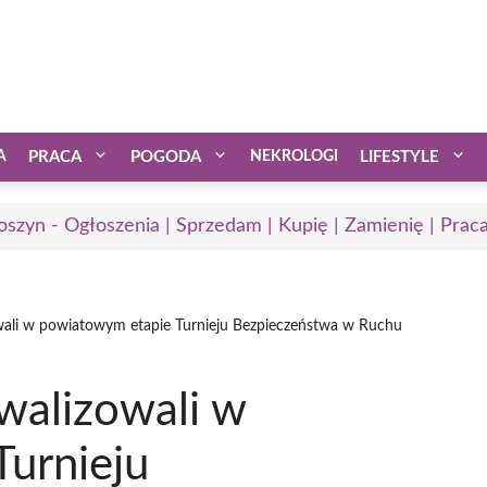
A
PRACA
POGODA
NEKROLOGI
LIFESTYLE
oszyn - Ogłoszenia | Sprzedam | Kupię | Zamienię | Prac
owali w powiatowym etapie Turnieju Bezpieczeństwa w Ruchu
walizowali w
urnieju