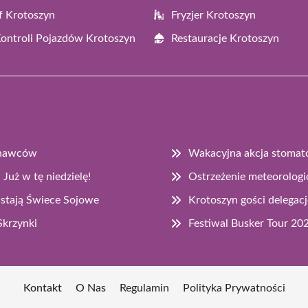
f Krotoszyn
Fryzjer Krotoszyn
Kontroli Pojazdów Krotoszyn
Restauracje Krotoszyn
onawców
Wakacyjna akcja stomato
Już w tę niedzielę!
Ostrzeżenie meteorologi
stają Świece Sojowe
Krotoszyn gości delegac
Skrzynki
Festiwal Busker Tour 2
Kontakt
O Nas
Regulamin
Polityka Prywatności