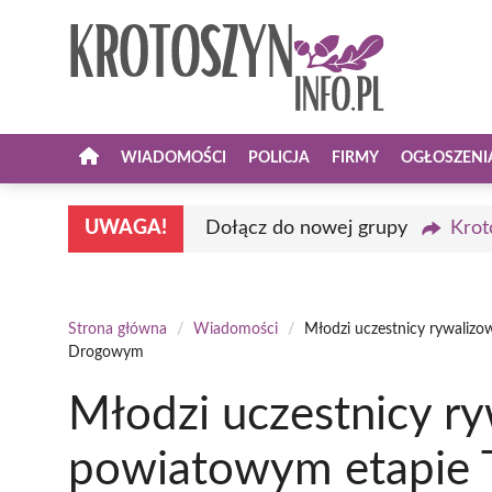
Przejdź
do
treści
WIADOMOŚCI
POLICJA
FIRMY
OGŁOSZENI
UWAGA!
Dołącz do nowej grupy
Krot
Strona główna
/
Wiadomości
/
Młodzi uczestnicy rywaliz
Drogowym
Młodzi uczestnicy ry
powiatowym etapie T