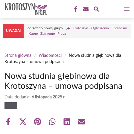
Przejdź
M
do
treści
Dołącz do nowej grupy
Krotoszyn - Ogłoszenia | Sprzedam
UWAGA!
| Kupię | Zamienię | Praca
Strona główna
/
Wiadomości
/
Nowa studnia głębinowa dla
Krotoszyna – umowa podpisana
Nowa studnia głębinowa dla
Krotoszyna – umowa podpisana
Data dodania:
6 listopada 2025 r.
Share
Share
Share
Share
Share
Share
on
on
on
on
on
on
Facebook
X
Pinterest
WhatsApp
LinkedIn
Email