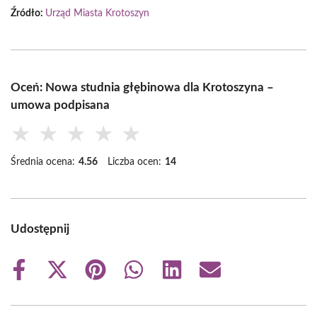
Źródło:
Urząd Miasta Krotoszyn
Oceń: Nowa studnia głębinowa dla Krotoszyna –
umowa podpisana
★
★
★
★
★
Średnia ocena:
4.56
Liczba ocen:
14
Udostępnij
Share
Share
Share
Share
Share
Share
on
on
on
on
on
on
Facebook
X
Pinterest
WhatsApp
LinkedIn
Email
(Twitter)