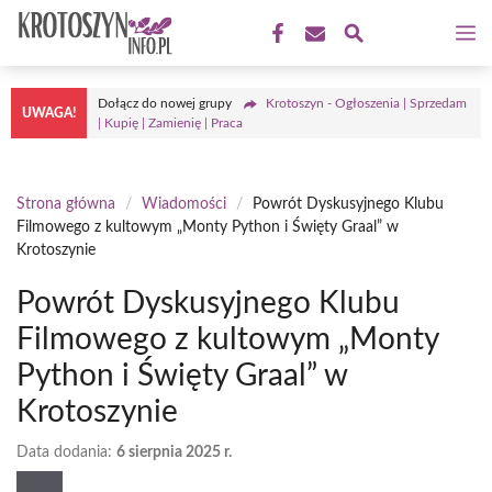
Przejdź
M
do
treści
Dołącz do nowej grupy
Krotoszyn - Ogłoszenia | Sprzedam
UWAGA!
| Kupię | Zamienię | Praca
Strona główna
/
Wiadomości
/
Powrót Dyskusyjnego Klubu
Filmowego z kultowym „Monty Python i Święty Graal” w
Krotoszynie
Powrót Dyskusyjnego Klubu
Filmowego z kultowym „Monty
Python i Święty Graal” w
Krotoszynie
Data dodania:
6 sierpnia 2025 r.