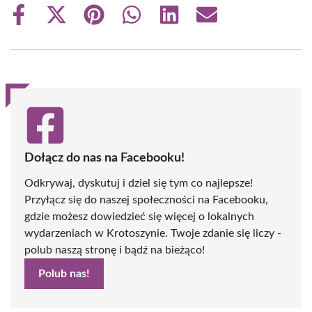
Share
Share
Share
Share
Share
Share
on
on
on
on
on
on
Facebook
X
Pinterest
WhatsApp
LinkedIn
Email
(Twitter)
Dołącz do nas na Facebooku!
Odkrywaj, dyskutuj i dziel się tym co najlepsze!
Przyłącz się do naszej społeczności na Facebooku,
gdzie możesz dowiedzieć się więcej o lokalnych
wydarzeniach w Krotoszynie. Twoje zdanie się liczy -
polub naszą stronę i bądź na bieżąco!
Polub nas!