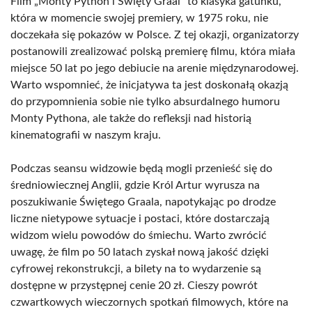
Film „Monty Python i Święty Graal” to klasyka gatunku,
która w momencie swojej premiery, w 1975 roku, nie
doczekała się pokazów w Polsce. Z tej okazji, organizatorzy
postanowili zrealizować polską premierę filmu, która miała
miejsce 50 lat po jego debiucie na arenie międzynarodowej.
Warto wspomnieć, że inicjatywa ta jest doskonałą okazją
do przypomnienia sobie nie tylko absurdalnego humoru
Monty Pythona, ale także do refleksji nad historią
kinematografii w naszym kraju.
Podczas seansu widzowie będą mogli przenieść się do
średniowiecznej Anglii, gdzie Król Artur wyrusza na
poszukiwanie Świętego Graala, napotykając po drodze
liczne nietypowe sytuacje i postaci, które dostarczają
widzom wielu powodów do śmiechu. Warto zwrócić
uwagę, że film po 50 latach zyskał nową jakość dzięki
cyfrowej rekonstrukcji, a bilety na to wydarzenie są
dostępne w przystępnej cenie 20 zł. Cieszy powrót
czwartkowych wieczornych spotkań filmowych, które na