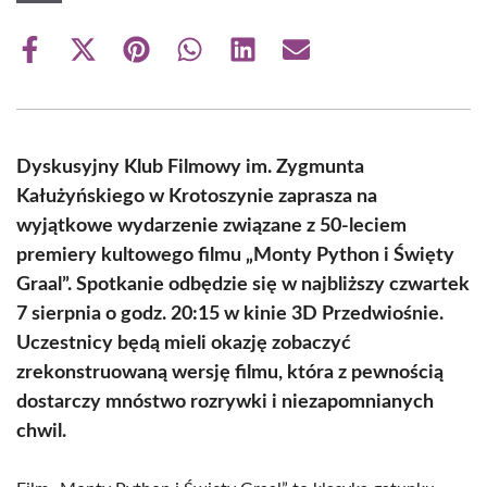
Share
Share
Share
Share
Share
Share
on
on
on
on
on
on
Facebook
X
Pinterest
WhatsApp
LinkedIn
Email
(Twitter)
Dyskusyjny Klub Filmowy im. Zygmunta
Kałużyńskiego w Krotoszynie zaprasza na
wyjątkowe wydarzenie związane z 50-leciem
premiery kultowego filmu „Monty Python i Święty
Graal”. Spotkanie odbędzie się w najbliższy czwartek
7 sierpnia o godz. 20:15 w kinie 3D Przedwiośnie.
Uczestnicy będą mieli okazję zobaczyć
zrekonstruowaną wersję filmu, która z pewnością
dostarczy mnóstwo rozrywki i niezapomnianych
chwil.