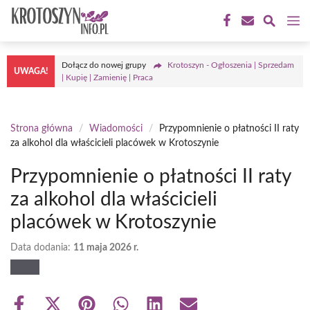
Przejdź
M
do
treści
Dołącz do nowej grupy
Krotoszyn - Ogłoszenia | Sprzedam
UWAGA!
| Kupię | Zamienię | Praca
Strona główna
/
Wiadomości
/
Przypomnienie o płatności II raty
za alkohol dla właścicieli placówek w Krotoszynie
Przypomnienie o płatności II raty
za alkohol dla właścicieli
placówek w Krotoszynie
Data dodania:
11 maja 2026 r.
Share
Share
Share
Share
Share
Share