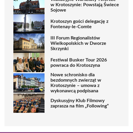
w Krotoszynie: Powstają Świece
Sojowe
Krotoszyn gości delegację z
Fontenay-le-Comte
III Forum Regionalistów
Wielkopolskich w Dworze
Skrzynki
Festiwal Busker Tour 2026
powraca do Krotoszyna
Nowe schronisko dla
bezdomnych zwierząt w
Krotoszynie – umowa z
wykonawcą podpisana
Dyskusyjny Klub Filmowy
zaprasza na film „Following”