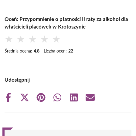
Oceń: Przypomnienie o płatności II raty za alkohol dla
właścicieli placówek w Krotoszynie
★
★
★
★
★
Średnia ocena:
4.8
Liczba ocen:
22
Udostępnij
Share
Share
Share
Share
Share
Share
on
on
on
on
on
on
Facebook
X
Pinterest
WhatsApp
LinkedIn
Email
(Twitter)