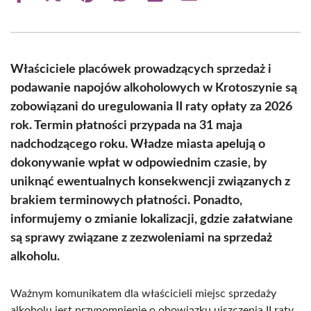
on
on
on
on
on
on
Facebook
X
Pinterest
WhatsApp
LinkedIn
Email
(Twitter)
Właściciele placówek prowadzących sprzedaż i
podawanie napojów alkoholowych w Krotoszynie są
zobowiązani do uregulowania II raty opłaty za 2026
rok. Termin płatności przypada na 31 maja
nadchodzącego roku. Władze miasta apelują o
dokonywanie wpłat w odpowiednim czasie, by
uniknąć ewentualnych konsekwencji związanych z
brakiem terminowych płatności. Ponadto,
informujemy o zmianie lokalizacji, gdzie załatwiane
są sprawy związane z zezwoleniami na sprzedaż
alkoholu.
Ważnym komunikatem dla właścicieli miejsc sprzedaży
alkoholu jest przypomnienie o obowiązku uiszczenia II raty