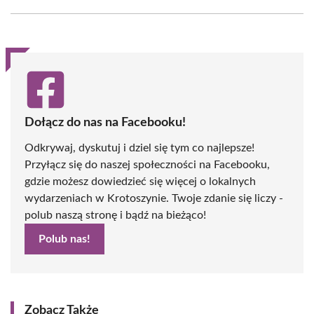
Facebook
X
Pinterest
WhatsApp
LinkedIn
Email
(Twitter)
Dołącz do nas na Facebooku!
Odkrywaj, dyskutuj i dziel się tym co najlepsze!
Przyłącz się do naszej społeczności na Facebooku,
gdzie możesz dowiedzieć się więcej o lokalnych
wydarzeniach w Krotoszynie. Twoje zdanie się liczy -
polub naszą stronę i bądź na bieżąco!
Polub nas!
Zobacz Także