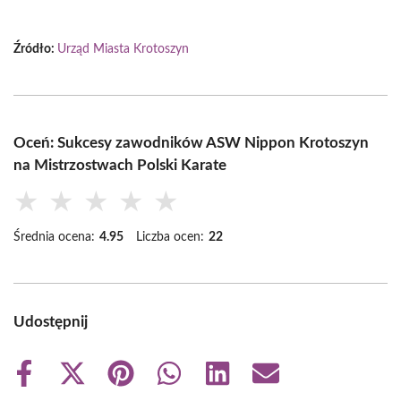
Źródło:
Urząd Miasta Krotoszyn
Oceń: Sukcesy zawodników ASW Nippon Krotoszyn
na Mistrzostwach Polski Karate
★
★
★
★
★
Średnia ocena:
4.95
Liczba ocen:
22
Udostępnij
Share
Share
Share
Share
Share
Share
on
on
on
on
on
on