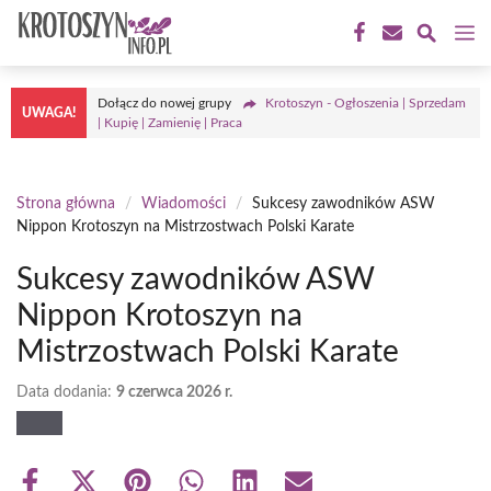
Przejdź
M
do
treści
Dołącz do nowej grupy
Krotoszyn - Ogłoszenia | Sprzedam
UWAGA!
| Kupię | Zamienię | Praca
Strona główna
/
Wiadomości
/
Sukcesy zawodników ASW
Nippon Krotoszyn na Mistrzostwach Polski Karate
Sukcesy zawodników ASW
Nippon Krotoszyn na
Mistrzostwach Polski Karate
Data dodania:
9 czerwca 2026 r.
Share
Share
Share
Share
Share
Share