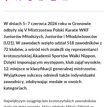
on
on
on
on
on
on
Facebook
X
Pinterest
WhatsApp
LinkedIn
Email
(Twitter)
W dniach 5–7 czerwca 2026 roku w Gronowie
odbyły się V Mistrzostwa Polski Karate WKF
Juniorów Młodszych, Juniorów i Młodzieżowców
(U21). W zawodach wzięło udział 518 zawodników z
72 klubów, a wśród nich znaleźli się reprezentanci
krotoszyńskiej Akademii Sportów Walki Nippon.
Dzięki imponującym występom, klub zajął wysokie,
12. miejsce w klasyfikacji generalnej mistrzostw.
Wyjątkowe sukcesy odniesli także indywidualni
zawodnicy, zdobywając medale w swoich
kategoriach.
Największym osiągnięciem krotoszyńskich zawodników
stała się złota moneta, którą zdobyła Nikola Filipiak w