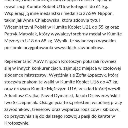
rywalizacji Kumite Kobiet U16 w kategorii do 61 kg.
Wspierają ją inne medalistki i medaliści z ASW Nippon,
takim jak Anna Chlebowska, która zdobyła tytuł
Wicemistrzyni Polski w Kumite Kobiet U21 do 55 kg oraz
Patryk Matysiak, który wywalczył srebrny medal w Kumite
Mężczyzn U18 do 68 kg. Wyniki te świadczą o wysokim
poziomie przygotowania wszystkich zawodników.
Reprezentanci ASW Nippon Krotoszyn pokazali również
siłę w innych konkurencjach, zajmując miejsca w czołowej
siódemce mistrzostw. Wyróżnia się Zofia Łopaczyk, która
stoczyła znakomite walki w Kumite Kobiet U16 do 47 kg,
oraz drużyna Kumite Mężczyzn U16, w skład której weszli
Arkadiusz Czajka, Paweł Dymarski, Jakub Dzieweczyński i
Iwo Szczepaniak. Osiągnięcia te są efektem wspólnej pracy
zawodników, trenerów oraz wsparcia rodziców i kibiców,
co przyczynia się do dalszego rozwoju pasji do karate w
Krotoszynie.