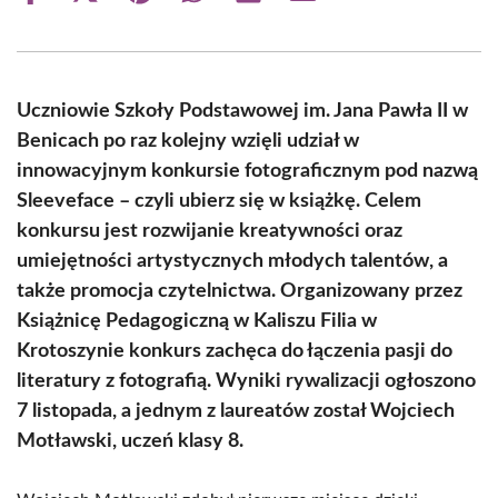
on
on
on
on
on
on
Facebook
X
Pinterest
WhatsApp
LinkedIn
Email
(Twitter)
Uczniowie Szkoły Podstawowej im. Jana Pawła II w
Benicach po raz kolejny wzięli udział w
innowacyjnym konkursie fotograficznym pod nazwą
Sleeveface – czyli ubierz się w książkę. Celem
konkursu jest rozwijanie kreatywności oraz
umiejętności artystycznych młodych talentów, a
także promocja czytelnictwa. Organizowany przez
Książnicę Pedagogiczną w Kaliszu Filia w
Krotoszynie konkurs zachęca do łączenia pasji do
literatury z fotografią. Wyniki rywalizacji ogłoszono
7 listopada, a jednym z laureatów został Wojciech
Motławski, uczeń klasy 8.