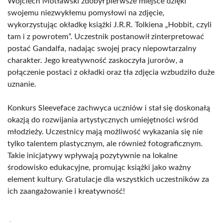
Wojciech Motławski zdobył pierwsze miejsce dzięki
swojemu niezwykłemu pomysłowi na zdjęcie,
wykorzystując okładkę książki J.R.R. Tolkiena „Hobbit, czyli
tam i z powrotem”. Uczestnik postanowił zinterpretować
postać Gandalfa, nadając swojej pracy niepowtarzalny
charakter. Jego kreatywność zaskoczyła jurorów, a
połączenie postaci z okładki oraz tła zdjęcia wzbudziło duże
uznanie.
Konkurs Sleeveface zachwyca uczniów i stał się doskonałą
okazją do rozwijania artystycznych umiejętności wśród
młodzieży. Uczestnicy mają możliwość wykazania się nie
tylko talentem plastycznym, ale również fotograficznym.
Takie inicjatywy wpływają pozytywnie na lokalne
środowisko edukacyjne, promując książki jako ważny
element kultury. Gratulacje dla wszystkich uczestników za
ich zaangażowanie i kreatywność!