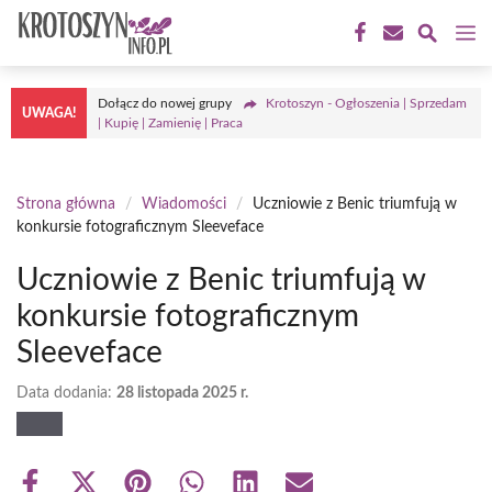
Przejdź
M
do
treści
Dołącz do nowej grupy
Krotoszyn - Ogłoszenia | Sprzedam
UWAGA!
| Kupię | Zamienię | Praca
Strona główna
/
Wiadomości
/
Uczniowie z Benic triumfują w
konkursie fotograficznym Sleeveface
Uczniowie z Benic triumfują w
konkursie fotograficznym
Sleeveface
Data dodania:
28 listopada 2025 r.
Share
Share
Share
Share
Share
Share