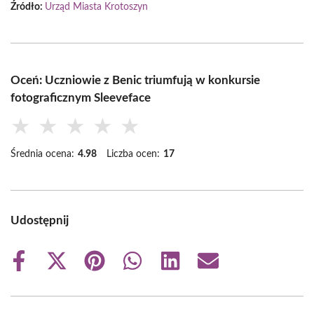
Źródło:
Urząd Miasta Krotoszyn
Oceń: Uczniowie z Benic triumfują w konkursie
fotograficznym Sleeveface
★
★
★
★
★
Średnia ocena:
4.98
Liczba ocen:
17
Udostępnij
Share
Share
Share
Share
Share
Share
on
on
on
on
on
on
Facebook
X
Pinterest
WhatsApp
LinkedIn
Email
(Twitter)