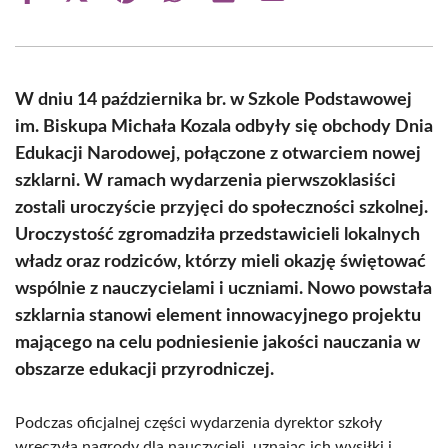
on
on
on
on
on
on
Facebook
X
Pinterest
WhatsApp
LinkedIn
Email
(Twitter)
W dniu 14 października br. w Szkole Podstawowej
im. Biskupa Michała Kozala odbyły się obchody Dnia
Edukacji Narodowej, połączone z otwarciem nowej
szklarni. W ramach wydarzenia pierwszoklasiści
zostali uroczyście przyjęci do społeczności szkolnej.
Uroczystość zgromadziła przedstawicieli lokalnych
władz oraz rodziców, którzy mieli okazję świętować
wspólnie z nauczycielami i uczniami. Nowo powstała
szklarnia stanowi element innowacyjnego projektu
mającego na celu podniesienie jakości nauczania w
obszarze edukacji przyrodniczej.
Podczas oficjalnej części wydarzenia dyrektor szkoły
wręczyła nagrody dla nauczycieli, uznając ich wysiłki i