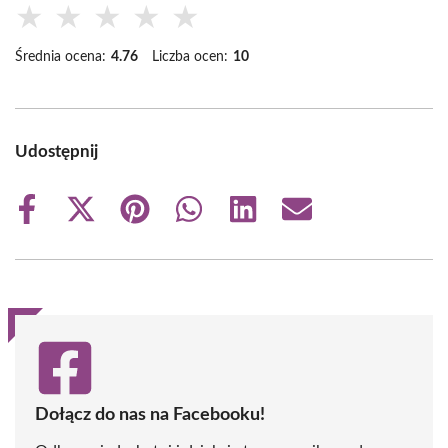
★
★
★
★
★
Średnia ocena:
4.76
Liczba ocen:
10
Udostępnij
Share
Share
Share
Share
Share
Share
on
on
on
on
on
on
Facebook
X
Pinterest
WhatsApp
LinkedIn
Email
(Twitter)
Dołącz do nas na Facebooku!