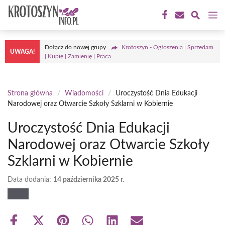
Przejdź
M
do
treści
Dołącz do nowej grupy
Krotoszyn - Ogłoszenia | Sprzedam
UWAGA!
| Kupię | Zamienię | Praca
Strona główna
/
Wiadomości
/
Uroczystość Dnia Edukacji
Narodowej oraz Otwarcie Szkoły Szklarni w Kobiernie
Uroczystość Dnia Edukacji
Narodowej oraz Otwarcie Szkoły
Szklarni w Kobiernie
Data dodania:
14 października 2025 r.
Share
Share
Share
Share
Share
Share