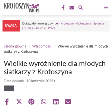
Przejdź
M
do
treści
Dołącz do nowej grupy
Krotoszyn - Ogłoszenia | Sprzedam
UWAGA!
| Kupię | Zamienię | Praca
Strona główna
/
Wiadomości
/
Wielkie wyróżnienie dla młodych
siatkarzy z Krotoszyna
Wielkie wyróżnienie dla młodych
siatkarzy z Krotoszyna
Data dodania:
10 kwietnia 2025 r.
Share
Share
Share
Share
Share
Share
on
on
on
on
on
on
Facebook
X
Pinterest
WhatsApp
LinkedIn
Email