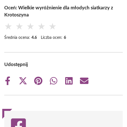
Oceń: Wielkie wyróżnienie dla młodych siatkarzy z
Krotoszyna
★
★
★
★
★
Średnia ocena:
4.6
Liczba ocen:
6
Udostępnij
Share
Share
Share
Share
Share
Share
on
on
on
on
on
on
Facebook
X
Pinterest
WhatsApp
LinkedIn
Email
(Twitter)