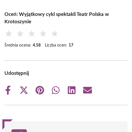
Oceń: Wyjątkowy cykl spektakli Teatr Polska w
Krotoszynie
★
★
★
★
★
Średnia ocena:
4.58
Liczba ocen:
17
Udostępnij
Share
Share
Share
Share
Share
Share
on
on
on
on
on
on
Facebook
X
Pinterest
WhatsApp
LinkedIn
Email
(Twitter)