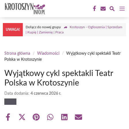
Przejdź
M
do
treści
Dołącz do nowej grupy
Krotoszyn - Ogłoszenia | Sprzedam
UWAGA!
| Kupię | Zamienię | Praca
Strona główna
/
Wiadomości
/
Wyjątkowy cykl spektakli Teatr
Polska w Krotoszynie
Wyjątkowy cykl spektakli Teatr
Polska w Krotoszynie
Data dodania:
4 czerwca 2026 r.
Share
Share
Share
Share
Share
Share
on
on
on
on
on
on
Facebook
X
Pinterest
WhatsApp
LinkedIn
Email