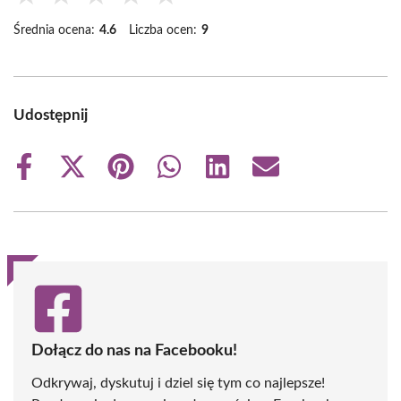
Średnia ocena:
4.6
Liczba ocen:
9
Udostępnij
Share
Share
Share
Share
Share
Share
on
on
on
on
on
on
Facebook
X
Pinterest
WhatsApp
LinkedIn
Email
(Twitter)
Dołącz do nas na Facebooku!
Odkrywaj, dyskutuj i dziel się tym co najlepsze!