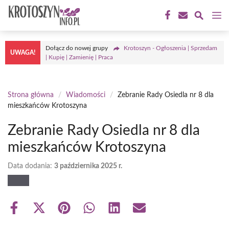
Przejdź
M
do
treści
Dołącz do nowej grupy
Krotoszyn - Ogłoszenia | Sprzedam
UWAGA!
| Kupię | Zamienię | Praca
Strona główna
/
Wiadomości
/
Zebranie Rady Osiedla nr 8 dla
mieszkańców Krotoszyna
Zebranie Rady Osiedla nr 8 dla
mieszkańców Krotoszyna
Data dodania:
3 października 2025 r.
Share
Share
Share
Share
Share
Share
on
on
on
on
on
on
Facebook
X
Pinterest
WhatsApp
LinkedIn
Email