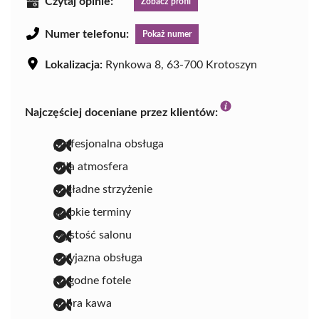
Czytaj opinie:
Zobacz profil
Numer telefonu:
Pokaż numer
Lokalizacja:
Rynkowa 8, 63-700 Krotoszyn
Najczęściej doceniane przez klientów:
profesjonalna obsługa
miła atmosfera
dokładne strzyżenie
szybkie terminy
czystość salonu
przyjazna obsługa
wygodne fotele
dobra kawa