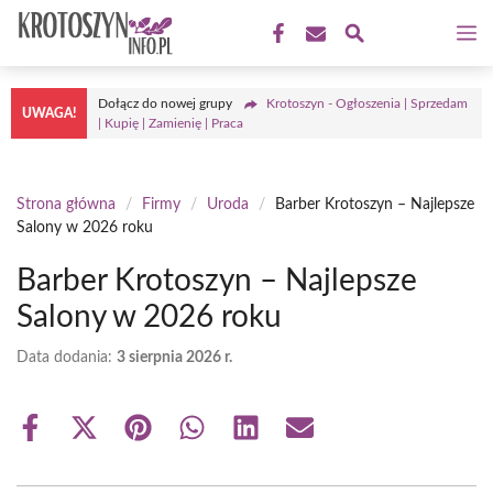
Przejdź
M
do
treści
Dołącz do nowej grupy
Krotoszyn - Ogłoszenia | Sprzedam
UWAGA!
| Kupię | Zamienię | Praca
Strona główna
/
Firmy
/
Uroda
/
Barber Krotoszyn – Najlepsze
Salony w 2026 roku
Barber Krotoszyn – Najlepsze
Salony w 2026 roku
Data dodania:
3 sierpnia 2026 r.
Share
Share
Share
Share
Share
Share
on
on
on
on
on
on
Facebook
X
Pinterest
WhatsApp
LinkedIn
Email
(Twitter)