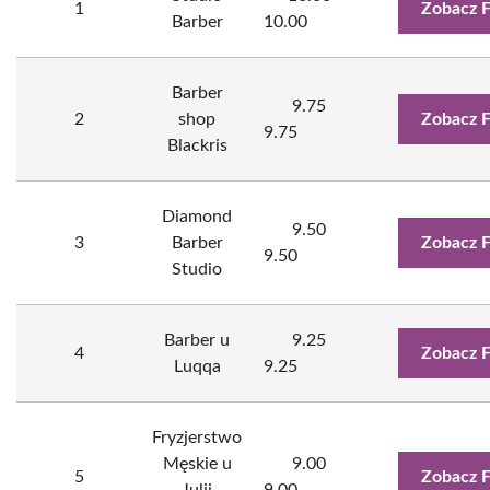
1
Zobacz 
Barber
10.00
Barber
9.75
2
shop
Zobacz 
9.75
Blackris
Diamond
9.50
3
Barber
Zobacz 
9.50
Studio
Barber u
9.25
4
Zobacz 
Luqqa
9.25
Fryzjerstwo
Męskie u
9.00
5
Zobacz 