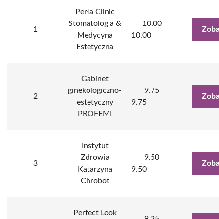
Perła Clinic
Stomatologia &
10.00
1
Zoba
Medycyna
10.00
Estetyczna
Gabinet
ginekologiczno-
9.75
2
Zoba
estetyczny
9.75
PROFEMI
Instytut
Zdrowia
9.50
3
Zoba
Katarzyna
9.50
Chrobot
Perfect Look
9.25