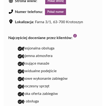
Strona www:
Pokaż stronę
Numer telefonu:
Pokaż numer
Lokalizacja:
Farna 3/1, 63-700 Krotoszyn
Najczęściej doceniane przez klientów:
profesjonalna obsługa
przyjemna atmosfera
relaksujące masaże
indywidualne podejście
fachowe wykonanie zabiegów
nowoczesny sprzęt
szeroka oferta zabiegów
miła obsługa