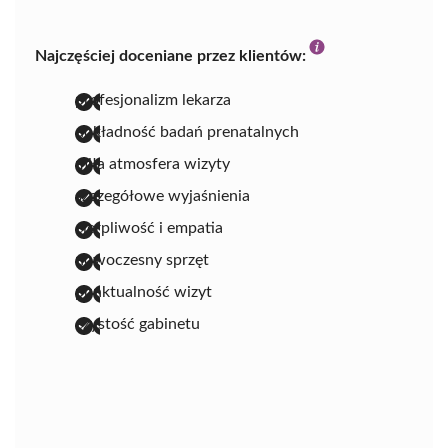
Najczęściej doceniane przez klientów:
profesjonalizm lekarza
dokładność badań prenatalnych
miła atmosfera wizyty
szczegółowe wyjaśnienia
cierpliwość i empatia
nowoczesny sprzęt
punktualność wizyt
czystość gabinetu