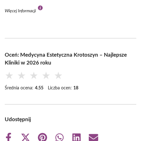
Więcej Informacji
Oceń: Medycyna Estetyczna Krotoszyn – Najlepsze
Kliniki w 2026 roku
★
★
★
★
★
Średnia ocena:
4.55
Liczba ocen:
18
Udostępnij
Share
Share
Share
Share
Share
Share