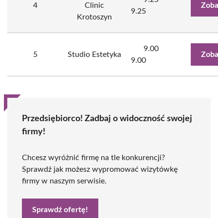
4
Clinic
Zoba
9.25
Krotoszyn
9.00
5
Studio Estetyka
Zoba
9.00
Przedsiębiorco! Zadbaj o widoczność swojej
firmy!
Chcesz wyróżnić firmę na tle konkurencji?
Sprawdź jak możesz wypromować wizytówkę
firmy w naszym serwisie.
Sprawdź ofertę!