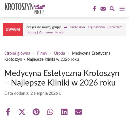
Przejdź
M
do
treści
Dołącz do nowej grupy
Krotoszyn - Ogłoszenia | Sprzedam
UWAGA!
| Kupię | Zamienię | Praca
Strona główna
/
Firmy
/
Uroda
/
Medycyna Estetyczna
Krotoszyn – Najlepsze Kliniki w 2026 roku
Medycyna Estetyczna Krotoszyn
– Najlepsze Kliniki w 2026 roku
Data dodania:
2 sierpnia 2026 r.
Share
Share
Share
Share
Share
Share
on
on
on
on
on
on
Facebook
X
Pinterest
WhatsApp
LinkedIn
Email
(Twitter)