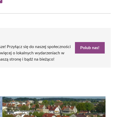
Share
on
Email
sze! Przyłącz się do naszej społeczności
Polub nas!
 więcej o lokalnych wydarzeniach w
naszą stronę i bądź na bieżąco!