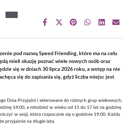
Share
Share
Share
Share
Share
Share
on
on
on
on
on
on
Facebook
X
Pinterest
WhatsApp
LinkedIn
Email
(Twitter)
zenie pod nazwą Speed Friending, które ma na celu
dą mieli okazję poznać wiele nowych osób oraz
zie się w dniach 30 lipca 2026 roku, a wstęp na nie
chęca się do zapisania się, gdyż liczba miejsc jest
go Dnia Przyjaźni i skierowane do różnych grup wiekowych.
odzinę 14:00, a młodzież w wieku od 15 do 17 lat na godzinę
czyć w sesji, która rozpocznie się o godzinie 19:00. Każdy
 przyjaźnie na długie lata.