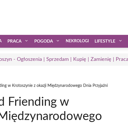
A
PRACA
POGODA
NEKROLOGI
LIFESTYLE
oszyn - Ogłoszenia | Sprzedam | Kupię | Zamienię | Prac
ding w Krotoszynie z okazji Międzynarodowego Dnia Przyjaźni
d Friending w
i Międzynarodowego