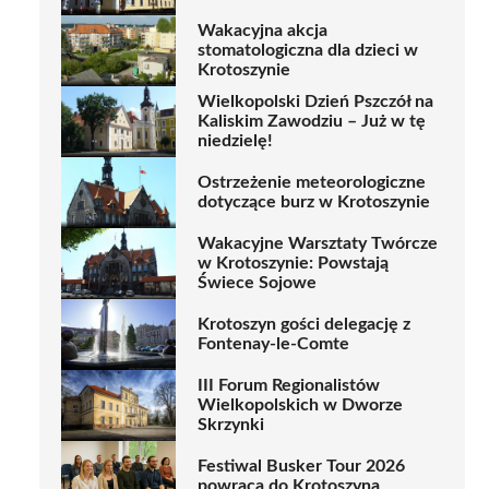
Wakacyjna akcja
stomatologiczna dla dzieci w
Krotoszynie
Wielkopolski Dzień Pszczół na
Kaliskim Zawodziu – Już w tę
niedzielę!
Ostrzeżenie meteorologiczne
dotyczące burz w Krotoszynie
Wakacyjne Warsztaty Twórcze
w Krotoszynie: Powstają
Świece Sojowe
Krotoszyn gości delegację z
Fontenay-le-Comte
III Forum Regionalistów
Wielkopolskich w Dworze
Skrzynki
Festiwal Busker Tour 2026
powraca do Krotoszyna