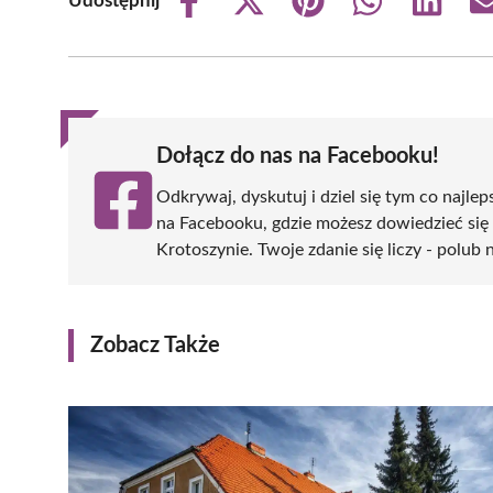
Udostępnij
Share
Share
Share
Share
Share
on
on
on
on
on
Facebook
X
Pinterest
WhatsApp
LinkedIn
(Twitter)
Dołącz do nas na Facebooku!
Odkrywaj, dyskutuj i dziel się tym co najlep
na Facebooku, gdzie możesz dowiedzieć się
Krotoszynie. Twoje zdanie się liczy - polub 
Zobacz Także