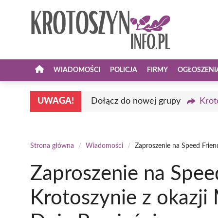
Przejdź
do
treści
WIADOMOŚCI
POLICJA
FIRMY
OGŁOSZENI
UWAGA!
Dołącz do nowej grupy
Krot
Strona główna
/
Wiadomości
/
Zaproszenie na Speed Frien
Zaproszenie na Spee
Krotoszynie z okazj