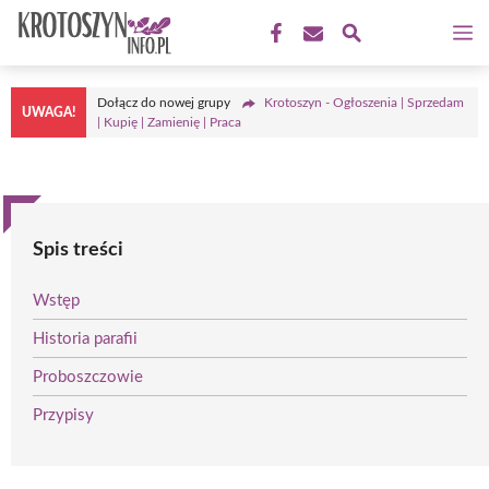
Przejdź
M
do
treści
Dołącz do nowej grupy
Krotoszyn - Ogłoszenia | Sprzedam
UWAGA!
| Kupię | Zamienię | Praca
Spis treści
Wstęp
Historia parafii
Proboszczowie
Przypisy