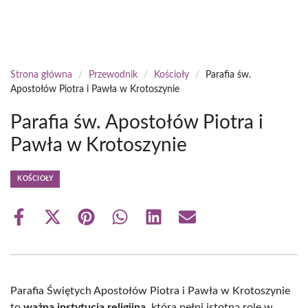
Strona główna
/
Przewodnik
/
Kościoły
/
Parafia św.
Apostołów Piotra i Pawła w Krotoszynie
Parafia św. Apostołów Piotra i
Pawła w Krotoszynie
KOŚCIOŁY
Share
Share
Share
Share
Share
Share
on
on
on
on
on
on
Facebook
X
Pinterest
WhatsApp
LinkedIn
Email
(Twitter)
Parafia Świętych Apostołów Piotra i Pawła w Krotoszynie
to
ważna instytucja religijna
, która pełni istotną rolę w