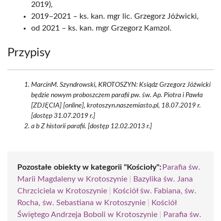
2019),
2019–2021 – ks. kan. mgr lic. Grzegorz Jóźwicki,
od 2021 – ks. kan. mgr Grzegorz Kamzol.
Przypisy
MarcinM. Szyndrowski, KROTOSZYN: Ksiądz Grzegorz Jóźwicki
będzie nowym proboszczem parafii pw. św. Ap. Piotra i Pawła
[ZDJĘCIA] [online], krotoszyn.naszemiasto.pl, 18.07.2019 r.
[dostęp 31.07.2019 r.]
a b Z historii parafii. [dostęp 12.02.2013 r.]
Pozostałe obiekty w kategorii "Kościoły":
Parafia św.
Marii Magdaleny w Krotoszynie
|
Bazylika św. Jana
Chrzciciela w Krotoszynie
|
Kościół św. Fabiana, św.
Rocha, św. Sebastiana w Krotoszynie
|
Kościół
Świętego Andrzeja Boboli w Krotoszynie
|
Parafia św.