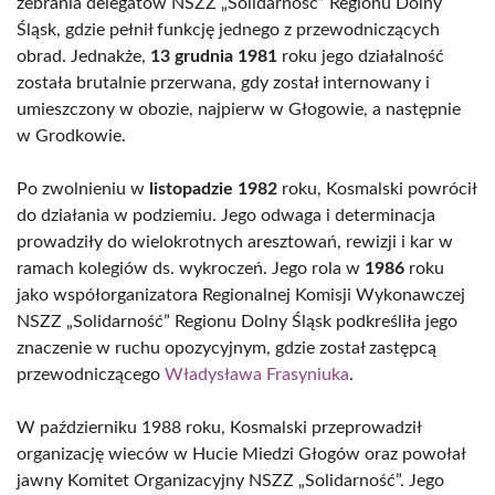
zebrania delegatów NSZZ „Solidarność” Regionu Dolny
Śląsk, gdzie pełnił funkcję jednego z przewodniczących
obrad. Jednakże,
13 grudnia 1981
roku jego działalność
została brutalnie przerwana, gdy został internowany i
umieszczony w obozie, najpierw w Głogowie, a następnie
w Grodkowie.
Po zwolnieniu w
listopadzie 1982
roku, Kosmalski powrócił
do działania w podziemiu. Jego odwaga i determinacja
prowadziły do wielokrotnych aresztowań, rewizji i kar w
ramach kolegiów ds. wykroczeń. Jego rola w
1986
roku
jako współorganizatora Regionalnej Komisji Wykonawczej
NSZZ „Solidarność” Regionu Dolny Śląsk podkreśliła jego
znaczenie w ruchu opozycyjnym, gdzie został zastępcą
przewodniczącego
Władysława Frasyniuka
.
W październiku 1988 roku, Kosmalski przeprowadził
organizację wieców w Hucie Miedzi Głogów oraz powołał
jawny Komitet Organizacyjny NSZZ „Solidarność”. Jego