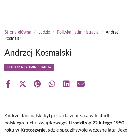
Strona główna
/
Ludzie
/
Polityka i administracja
/
Andrzej
Kosmalski
Andrzej Kosmalski
POLITYKA I ADMINISTRACJA
Share
Share
Share
Share
Share
Share
on
on
on
on
on
on
Facebook
X
Pinterest
WhatsApp
LinkedIn
Email
(Twitter)
Andrzej Kosmalski był postacią znaczącą w historii
polskiego ruchu związkowego.
Urodził się 22 lutego 1950
roku w Krotoszynie
, gdzie spędził swoje wczesne lata. Jego