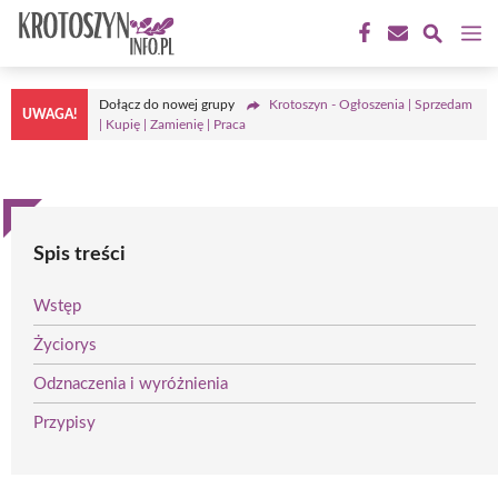
Przejdź
M
do
treści
Dołącz do nowej grupy
Krotoszyn - Ogłoszenia | Sprzedam
UWAGA!
| Kupię | Zamienię | Praca
Spis treści
Wstęp
Życiorys
Odznaczenia i wyróżnienia
Przypisy