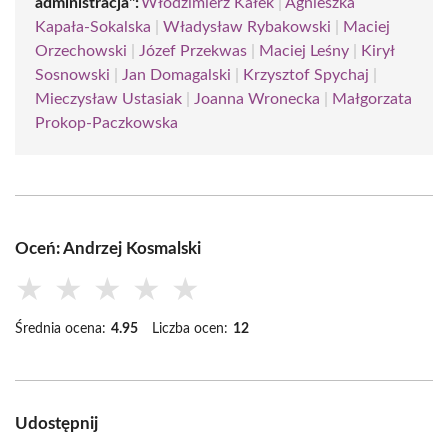
administracja":
Włodzimierz Kałek
|
Agnieszka
Kapała-Sokalska
|
Władysław Rybakowski
|
Maciej
Orzechowski
|
Józef Przekwas
|
Maciej Leśny
|
Kirył
Sosnowski
|
Jan Domagalski
|
Krzysztof Spychaj
|
Mieczysław Ustasiak
|
Joanna Wronecka
|
Małgorzata
Prokop-Paczkowska
Oceń: Andrzej Kosmalski
★
★
★
★
★
Średnia ocena:
4.95
Liczba ocen:
12
Udostępnij