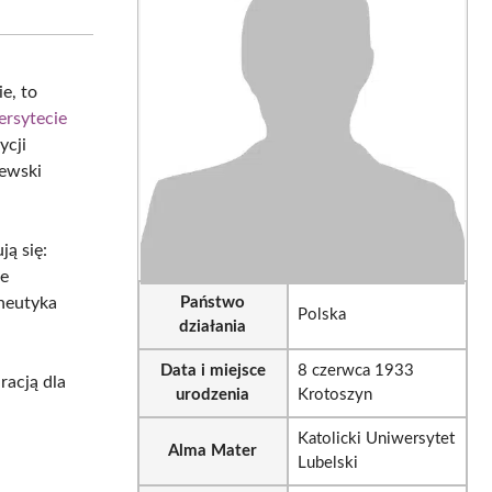
sApp
LinkedIn
Email
e, to
rsytecie
ycji
żewski
ą się:
że
eneutyka
Państwo
Polska
działania
Data i miejsce
8 czerwca 1933
racją dla
urodzenia
Krotoszyn
Katolicki Uniwersytet
Alma Mater
Lubelski