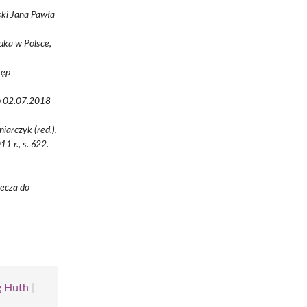
ski Jana Pawła
uka w Polsce,
tęp
ęp 02.07.2018
arczyk (red.),
1 r., s. 622.
iecza do
g Huth
|