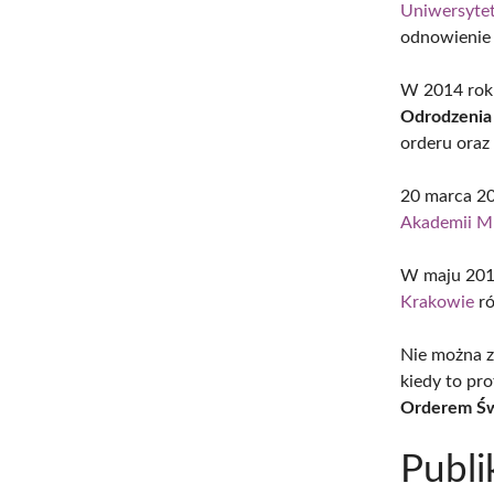
Uniwersytet
odnowienie
W 2014 rok
Odrodzenia 
orderu ora
20 marca 20
Akademii M
W maju 201
Krakowie
ró
Nie można z
kiedy to pr
Orderem Świ
Publi