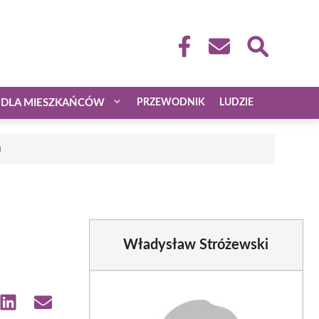
DLA MIESZKAŃCÓW
PRZEWODNIK
LUDZIE
a
Władysław Stróżewski
e
Share
Share
on
on