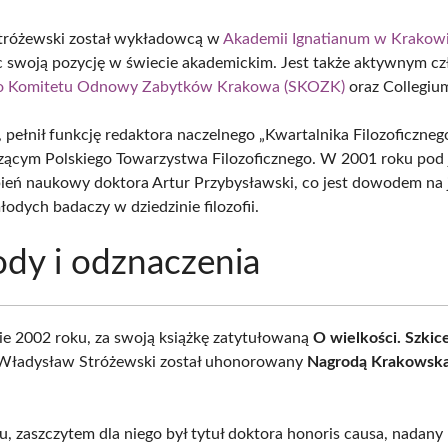
tróżewski został wykładowcą w
Akademii Ignatianum w Krakow
c swoją pozycję w świecie akademickim. Jest także aktywnym c
o Komitetu Odnowy Zabytków Krakowa (SKOZK)
oraz Collegium 
pełnił funkcję redaktora naczelnego „Kwartalnika Filozoficznego
ącym Polskiego Towarzystwa Filozoficznego. W 2001 roku pod 
pień naukowy doktora Artur Przybysławski, co jest dowodem na
odych badaczy w dziedzinie filozofii.
dy i odznaczenia
ie 2002 roku, za swoją książkę zatytułowaną
O wielkości. Szkice 
 Władysław Stróżewski został uhonorowany
Nagrodą Krakowska
, zaszczytem dla niego był tytuł doktora honoris causa, nadany