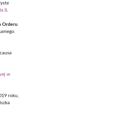
zyste
a II
.
o Orderu
 samego
 causa
wej w
019 roku,
iszka