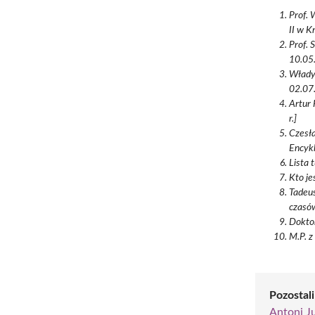
Prof. 
II w K
Prof. 
10.05.
Władys
02.07.
Artur 
r.]
Czesła
Encykl
Lista 
Kto je
Tadeus
czasów
Doktor
M.P. z
Pozostali
Antoni J