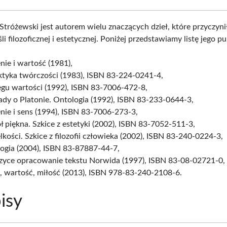
tróżewski jest autorem wielu znaczących dzieł, które przyczynił
i filozoficznej i estetycznej. Poniżej przedstawiamy listę jego pub
enie i wartość (1981),
ktyka twórczości (1983), ISBN 83-224-0241-4,
ęgu wartości (1992), ISBN 83-7006-472-8,
dy o Platonie. Ontologia (1992), ISBN 83-233-0644-3,
enie i sens (1994), ISBN 83-7006-273-3,
 piękna. Szkice z estetyki (2002), ISBN 83-7052-511-3,
lkości. Szkice z filozofii człowieka (2002), ISBN 83-240-0224-3,
logia (2004), ISBN 83-87887-44-7,
zyce opracowanie tekstu Norwida (1997), ISBN 83-08-02721-0,
, wartość, miłość (2013), ISBN 978-83-240-2108-6.
isy