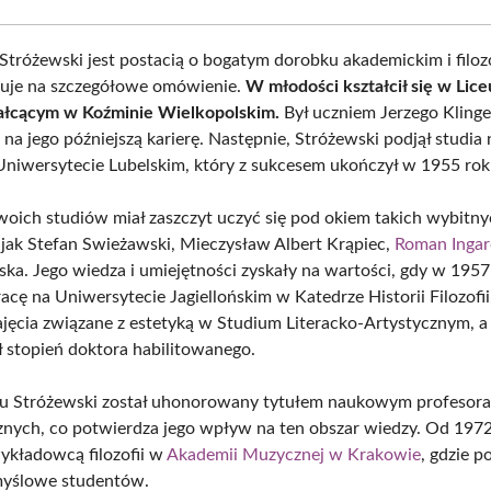
tróżewski jest postacią o bogatym dorobku akademickim i filoz
guje na szczegółowe omówienie.
W młodości kształcił się w Lic
ałcącym w Koźminie Wielkopolskim.
Był uczniem Jerzego Klinge
na jego późniejszą karierę. Następnie, Stróżewski podjął studia 
Uniwersytecie Lubelskim, który z sukcesem ukończył w 1955 rok
woich studiów miał zaszczyt uczyć się pod okiem takich wybitn
jak Stefan Swieżawski, Mieczysław Albert Krąpiec,
Roman Inga
ska. Jego wiedza i umiejętności zyskały na wartości, gdy w 1957
acę na Uniwersytecie Jagiellońskim w Katedrze Historii Filozofi
ajęcia związane z estetyką w Studium Literacko-Artystycznym, 
ł stopień doktora habilitowanego.
u Stróżewski został uhonorowany tytułem naukowym profesora
nych, co potwierdza jego wpływ na ten obszar wiedzy. Od 1972
wykładowcą filozofii w
Akademii Muzycznej w Krakowie
, gdzie p
myślowe studentów.