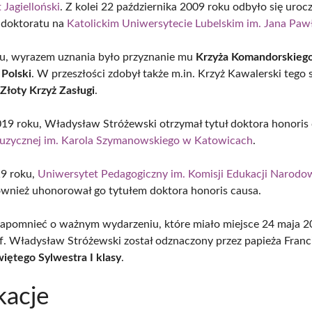
 Jagielloński
. Z kolei 22 października 2009 roku odbyło się uroc
 doktoratu na
Katolickim Uniwersytecie Lubelskim im. Jana Pawł
u, wyrazem uznania było przyznanie mu
Krzyża Komandorskieg
Polski
. W przeszłości zdobył także m.in. Krzyż Kawalerski tego
z
Złoty Krzyż Zasługi
.
19 roku, Władysław Stróżewski otrzymał tytuł doktora honoris
uzycznej im. Karola Szymanowskiego w Katowicach
.
9 roku,
Uniwersytet Pedagogiczny im. Komisji Edukacji Narodo
wnież uhonorował go tytułem doktora honoris causa.
apomnieć o ważnym wydarzeniu, które miało miejsce 24 maja 2
of. Władysław Stróżewski został odznaczony przez papieża Franc
ętego Sylwestra I klasy
.
kacje