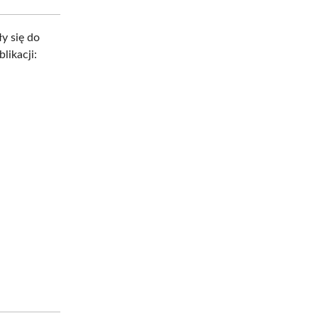
y się do
likacji: