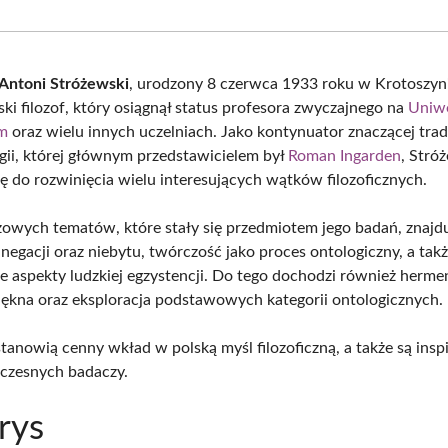
Facebook
X
Pinterest
What
(Twitter)
Antoni Stróżewski
, urodzony 8 czerwca 1933 roku w Krotoszyni
ki filozof, który osiągnął status profesora zwyczajnego na
Uniwe
im
oraz wielu innych uczelniach. Jako kontynuator znaczącej trad
ii, której głównym przedstawicielem był
Roman Ingarden
, Stró
ię do rozwinięcia wielu interesujących wątków filozoficznych.
owych tematów, które stały się przedmiotem jego badań, znajduj
negacji oraz niebytu, twórczość jako proces ontologiczny, a tak
ne aspekty ludzkiej egzystencji. Do tego dochodzi również herm
piękna oraz eksploracja podstawowych kategorii ontologicznych.
tanowią cenny wkład w polską myśl filozoficzną, a także są inspi
czesnych badaczy.
rys