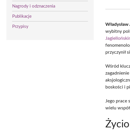
Nagrody i odznaczenia
Publikacje
Władysław 
Przypisy
wybitny pols
Jagiellońsk
fenomenolog
przyczynił s
Wśród klucz
zagadnienie 
aksjologicz
boskości i 
Jego prace s
wielu współ
Życio