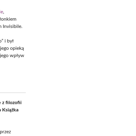
ie
,
złonkiem
Invisibile.
” i był
jego opieką
 jego wpływ
z filozofii
 Książka
 przez