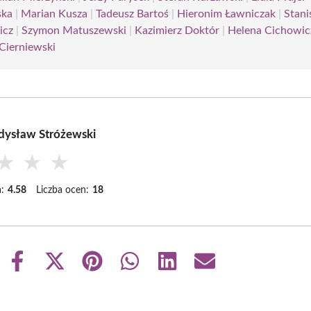
ska
|
Marian Kusza
|
Tadeusz Bartoś
|
Hieronim Ławniczak
|
Stani
icz
|
Szymon Matuszewski
|
Kazimierz Doktór
|
Helena Cichowic
Cierniewski
dysław Stróżewski
★
★
★
:
4.58
Liczba ocen:
18
Share
Share
Share
Share
Share
Share
on
on
on
on
on
on
Facebook
X
Pinterest
WhatsApp
LinkedIn
Email
(Twitter)