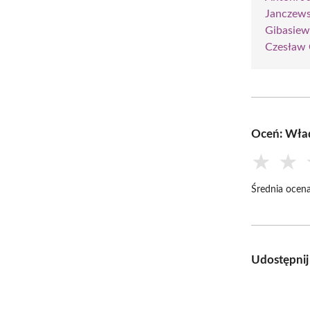
Janczew
Gibasiew
Czesław 
Oceń: Wła
★
★
Średnia ocena
Udostępnij