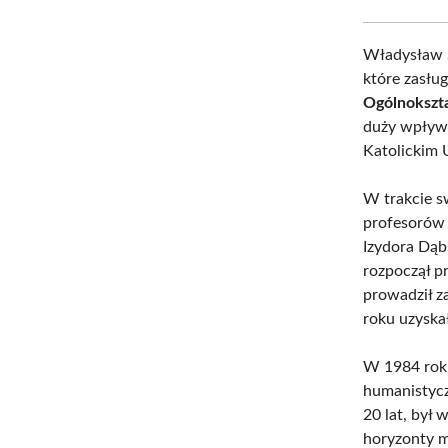
Władysław S
które zasłu
Ogólnokszt
duży wpływ 
Katolickim 
W trakcie s
profesorów 
Izydora Dąb
rozpoczął pr
prowadził z
roku uzyska
W 1984 rok
humanistycz
20 lat, był 
horyzonty 