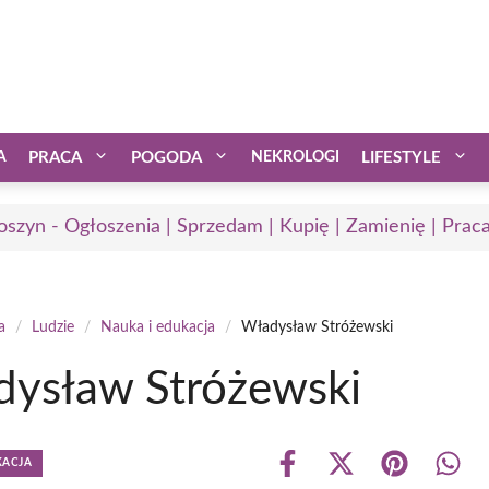
A
PRACA
POGODA
NEKROLOGI
LIFESTYLE
oszyn - Ogłoszenia | Sprzedam | Kupię | Zamienię | Prac
a
/
Ludzie
/
Nauka i edukacja
/
Władysław Stróżewski
ysław Stróżewski
KACJA
Share
Share
Share
Shar
on
on
on
on