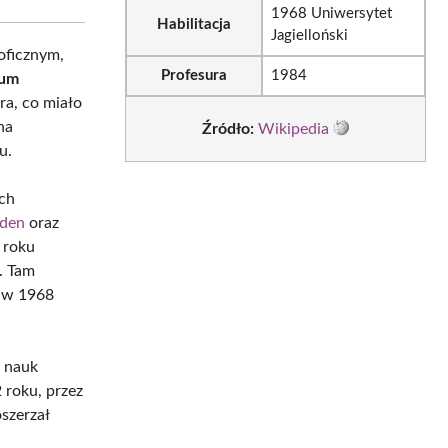
1968 Uniwersytet
Habilitacja
Jagielloński
oficznym,
Profesura
1984
eum
ra, co miało
na
Źródło:
Wikipedia
u.
ych
rden
oraz
 roku
i. Tam
a w 1968
 nauk
 roku, przez
oszerzał