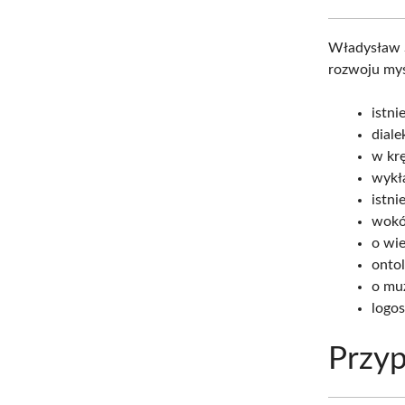
Władysław S
rozwoju myśl
istni
diale
w kr
wykła
istni
wokół
o wie
onto
o mu
logos
Przyp