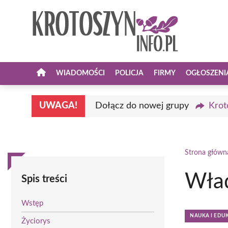
Przejdź
do
treści
WIADOMOŚCI
POLICJA
FIRMY
OGŁOSZENI
UWAGA!
Dołącz do nowej grupy
Krot
Strona główn
Wład
Spis treści
Wstęp
NAUKA I EDU
Życiorys