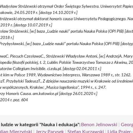
Władysław Stróżewski otrzymał Order Świętego Sylwestra. Uniwersytet Papie
rakowie, 24.05.2019 r. [dostęp 14.10.2019 r.]
Stróżewski otrzymał doktorat honoris causa Uniwersytetu Pedagogicznego. Na
2019 r. [dostęp 10.07.2019 r.]
ław Stróżewski, [w:] baza „Ludzie nauki” portalu Nauka Polska (OPI PIB) [dos
2018 r.]
Przybysławski, [w:] baza „Ludzie nauki” portalu Nauka Polska (OPI PIB) [dost
waC. Piecuch CzesławaC., Stróżewski Władysław Antoni, [w:] AndrzejA. Maryni
opedia filozofii polskiej, t. 2, Lublin: Polskie Towarzystwo Tomasza z Akwinu, 201
tutorów Collegium Invisibile. ci.edu.pl. [dostęp 02.04.2011 r.]
st kim w Polsce 1989, Wydawnictwo Interpress, Warszawa 1989 r., str. 1262.
zT. Przybylski TadeuszT., Z dziejów nauczania muzyki w Krakowie od średniow
 współczesnych, Kraków: „Musica Iagellonica”, 1994 r., s. 247.
zy Honoris Causa. am.katowice.pl [dostęp 26.01.2020 r.]
 2014 r. poz. 604
 ludzie w kategorii "Nauka i edukacja":
Benon Jelinowski
|
Geor
ulian Mierzyński
|
Jerzy Parysek
|
Stefan Kurzawski
|
Lidia Prajer-