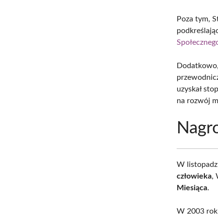
Poza tym, S
podkreślają
Społeczneg
Dodatkowo, 
przewodnicz
uzyskał sto
na rozwój mł
Nagro
W listopadz
człowieka
,
Miesiąca
.
W 2003 roku